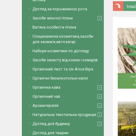
Інші
Догляд за порожниною рота
Засоби жіночої гігієни
Ватяна особиста гігієна
Сонцезахисна косметика,засоби
для засмаги,автозагар
Набори косметики по догляду
Засоби захисту від комах і комарів
Органічний лист та сік Алое Віра
Органічні безалкогольні напої
Органічна кава
Органічний чай
Ароматерапія
Натуральна текстильна продукція
Догляд для будинку
Догляд для тварин