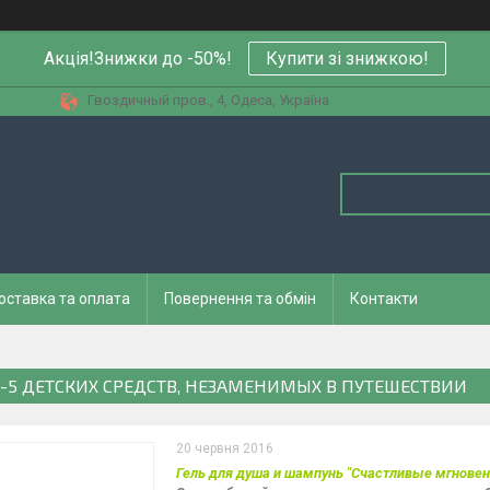
Акція!Знижки до -50%!
Купити зi знижкою!
Гвоздичный пров., 4, Одеса, Україна
оставка та оплата
Повернення та обмін
Контакти
-5 ДЕТСКИХ СРЕДСТВ, НЕЗАМЕНИМЫХ В ПУТЕШЕСТВИИ
20 червня 2016
Гель для душа и шампунь "Счастливые мгновен