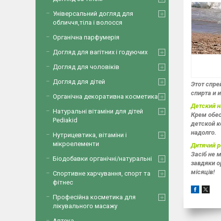
Універсальний догляд для
обличчя,тіла і волосся
Органічна парфумерія
Догляд для вагітних і годуючих
Догляд для чоловіків
Догляд для дітей
Этот спре
спирта и 
Органічна декоративна косметика
Детский 
Натуральні вітаміни для дітей
Крем обес
Pediakid
детской к
надолго.
Нутрицевтика, вітаміни і
мікроелементи
Дитячий р
Засіб не м
Біодобавки органічні/натуральні
завдяки о
місяців!
Спортивне харчування, спорт та
фітнес
Професійна косметика для
лікувального масажу
Аптека