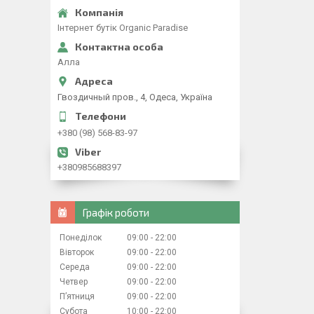
Iнтернет бутiк Organic Paradise
Алла
Гвоздичный пров., 4, Одеса, Україна
+380 (98) 568-83-97
+380985688397
Графік роботи
Понеділок
09:00
22:00
Вівторок
09:00
22:00
Середа
09:00
22:00
Четвер
09:00
22:00
Пʼятниця
09:00
22:00
Субота
10:00
22:00