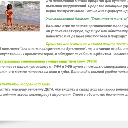
Это необычайно мягкое средство для купания 2
вызывая раздражений. Средство оснащено удоб
верно послужит маме - его нежная формула и
Успокаивающий бальзам "Счастливый малыш"
Бальзам-стик на основе органических масел у
он успокаивает сухую, зудящую или обветренн
наноситься на разные участки тела и подходит 
Средство для очищения детских ягодиц после 
й называют "влажными салфетками в бутылочке", но, в отличие от обычн
искусственных ароматизаторов, и обладает лечебным эффектом - помога
натуральный минеральный солнцезащитный крем SPF30
печивает надежную защиту от УФА и УФВ лучей с помощью минерального и
ожи: его можно наносить на веки и губы. Баночкой с помпой удобно польз
епеллентный спрей Bug Away
істить токсичну речовину ДЕТА, яке входить в склад всіх звичайних репеллен
рганічним масел лемонграсу і цітронелли. Спрей є абсолютно безпечним д