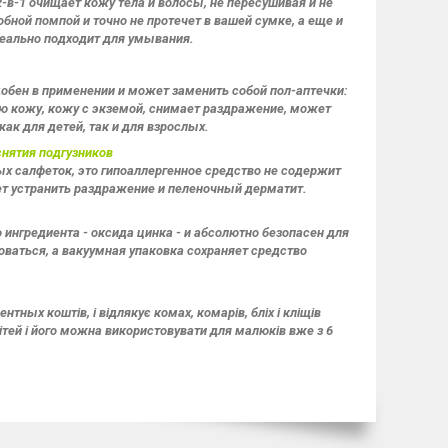
-в-1 очищает кожу тела и волосы, не пересушивая и не
ной помпой и точно не протечет в вашей сумке, а еще и
деально подходит для умывания.
добен в применении и может заменить собой пол-аптечки:
ую кожу, кожу с экземой, снимает раздражение, может
как для детей, так и для взрослых.
снятия подгузников
ых салфеток, это гипоаллергенное средство не содержит
ет устранить раздражение и пеленочный дерматит.
нгредиента - оксида цинка - и абсолютно безопасен для
оваться, а вакуумная упаковка сохраняет средство
тных коштів, і відлякує комах, комарів, бліх і кліщів
ітей і його можна використовувати для малюків вже з 6