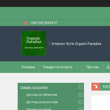
+380 (98) 568-83-97
Інтернет бутік Organic Paradise
Головна
Товари та послуги
Про нас
Д
ТОП
Товари та послуги
Догляд за обличчям
Догляд за волоссям
Догляд за тілом