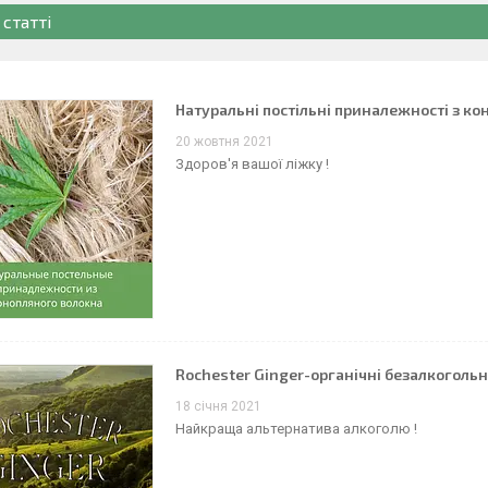
 статті
Натуральні постільні приналежності з ко
20 жовтня 2021
Здоров'я вашої ліжку !
Rochester Ginger-органічні безалкогольні
18 січня 2021
Найкраща альтернатива алкоголю !