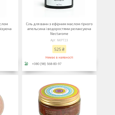
аслом
Сіль для ванн з ефірним маслом гіркого
нізуюча
апельсина і водоростями релаксуюча
Nectarome
NKPT23
525 ₴
Немає в наявності
+380 (98) 568-83-97