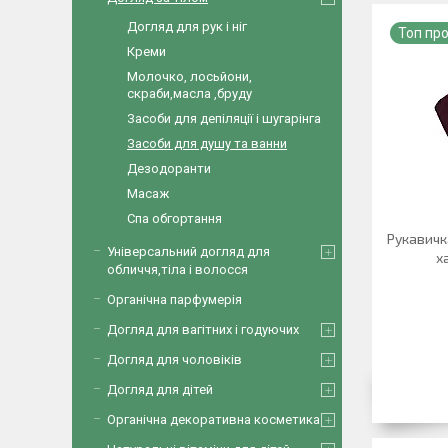
Догляд для рук і ніг
Топ пр
Креми
Молочко, лосьйони,
скраби,масла ,бруду
Засоби для депіляції і шугарінга
Засоби для душу та ванни
Дезодоранти
Масаж
Спа обгортання
Рукавичк
Універсальний догляд для
х
обличчя,тіла і волосся
Органічна парфумерія
Догляд для вагітних і годуючих
Догляд для чоловіків
Догляд для дітей
Органічна декоративна косметика