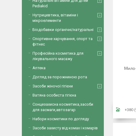
Натуральні вітаміни для дітей
Pediakid
Нутрицевтика, вітаміни і
мікроелементи
Біодобавки органічні/натуральні
Спортивне харчування, спорт та
фітнес
Професійна косметика для
лікувального масажу
Аптека
Мило-
Догляд за порожниною рота
Засоби жіночої гігієни
Ватяна особиста гігієна
Сонцезахисна косметика,засоби
для засмаги,автозагар
+380 (
Набори косметики по догляду
Засоби захисту від комах і комарів