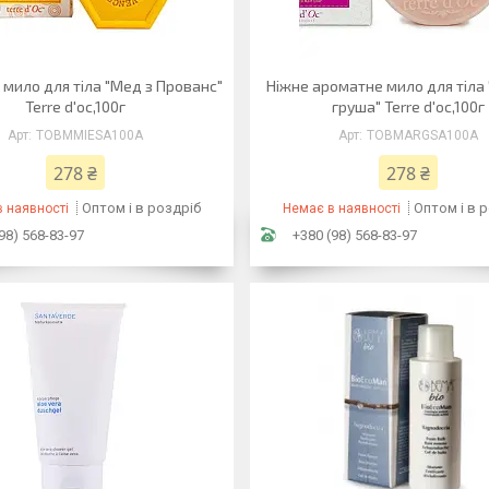
 мило для тіла "Мед з Прованс"
Ніжне ароматне мило для тіла
Terre d'oc,100г
груша" Terre d'oc,100г
TOBMMIESA100A
TOBMARGSA100A
278 ₴
278 ₴
Оптом і в роздріб
Оптом і в 
 наявності
Немає в наявності
98) 568-83-97
+380 (98) 568-83-97