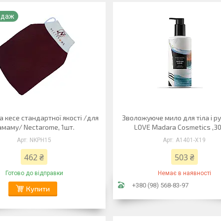
одаж
а кесе стандартної якості /для
Зволожуюче мило для тіла і р
амаму/ Nectarome, 1шт.
LOVE Madara Cosmetics ,3
NKPH15
А1401-Х19
462 ₴
503 ₴
Готово до відправки
Немає в наявності
+380 (98) 568-83-97
Купити