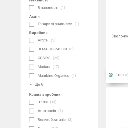
Наявність
В наявності
1
Акція
Товари зі знижками
1
Виробник
Зволожую
Argital
5
BEMA COSMETICI
6
COSLYS
29
Madara
17
+380 (
Mambino Organics
1
Ще 6
Країна виробник
Італія
13
Австралія
1
Великобританія
3