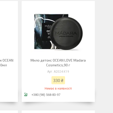
ук OCEAN
Мило детокс OCEAN LOVE Madara
00мл
Cosmetics,90 г
А2024-Х19
330 ₴
Немає в наявності
+380 (98) 568-83-97