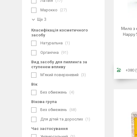
Латвія
17
Марокко
27
Ще 3
Мило з 
Класифікація косметичного
Happy S
засобу
Натуральна
1
Органічна
91
Вид засобу для пиллинга за
ступенем впливу
+380 (
М'який поверхневий
3
Вік
Без обмежень
4
Вікова група
Без обмежень
68
Для дітей та дорослих
1
Час застосування
Універсальний
3