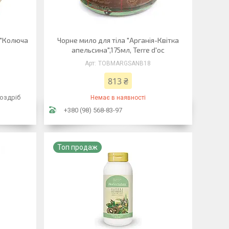
 "Колюча
Чорне мило для тіла "Арганія-Квітка
апельсина",175мл, Terre d'oc
TOBMARGSANB18
813 ₴
роздріб
Немає в наявності
+380 (98) 568-83-97
Топ продаж