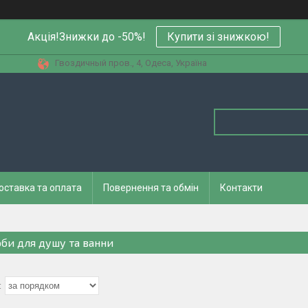
Акція!Знижки до -50%!
Купити зi знижкою!
Гвоздичный пров., 4, Одеса, Україна
оставка та оплата
Повернення та обмін
Контакти
оби для душу та ванни