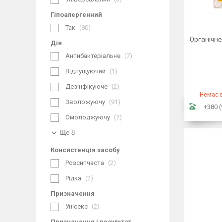
Гіпоалергенний
Так
80
Органічне
Дія
Антибактеріальне
7
Відлущуючий
1
Дезінфікуюче
2
Немає в
Зволожуючу
91
+380 (
Омолоджуючу
7
Ще 8
Консистенція засобу
Розсипчаста
2
Рідка
2
Призначення
Унісекс
2
Призначення і результат