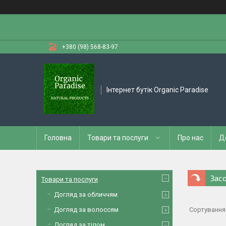
+380 (98) 568-83-97
Інтернет бутік Organic Paradise
Головна
Товари та послуги
Про нас
Д
Зас
Товари та послуги
Догляд за обличчям
Догляд за волоссям
Догляд за тілом