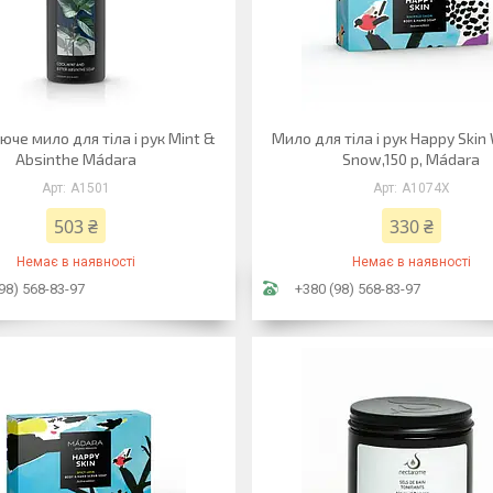
че мило для тіла і рук Mint &
Мило для тіла і рук Happy Skin
Absinthe Mádara
Snow,150 р, Mádara
A1501
A1074X
503 ₴
330 ₴
Немає в наявності
Немає в наявності
98) 568-83-97
+380 (98) 568-83-97