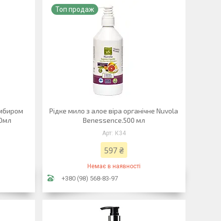
Топ продаж
імбиром
Рідке мило з алое віра органічне Nuvola
00мл
Benessence.500 мл
К34
597 ₴
Немає в наявності
+380 (98) 568-83-97