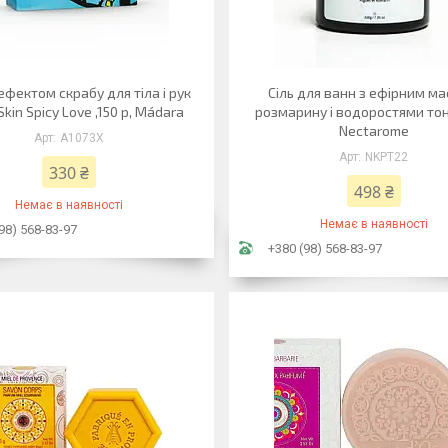
ефектом скрабу для тіла і рук
Сіль для ванн з ефірним м
kin Spicy Love ,150 р, Mádara
розмарину і водоростями то
Nectarome
A1073X
NKPT22
330 ₴
498 ₴
Немає в наявності
Немає в наявності
98) 568-83-97
+380 (98) 568-83-97