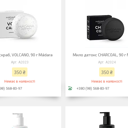
краб, VOLCANO, 90 г Mádara
Мило детокс CHARCOAL, 90 г
А2023
А2024
350 ₴
350 ₴
Немає в наявності
Немає в наявності
98) 568-83-97
+380 (98) 568-83-97