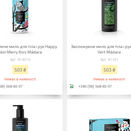
че мило для тіла і рук Happy
Зволожуюче мило для тіла і рук
Skin Merry Kiss Mádara
Vert Mádara
A1401X
A1301
503 ₴
503 ₴
Немає в наявності
Немає в наявності
98) 568-83-97
+380 (98) 568-83-97