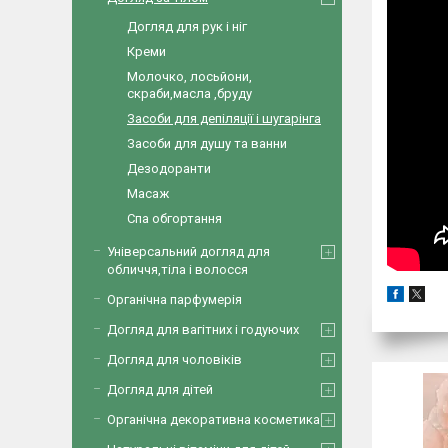
Догляд для рук і ніг
Креми
Молочко, лосьйони,
скраби,масла ,бруду
Засоби для депіляції і шугарінга
Засоби для душу та ванни
Дезодоранти
Масаж
Спа обгортання
Універсальний догляд для
обличчя,тіла і волосся
Органічна парфумерія
Догляд для вагітних і годуючих
Догляд для чоловіків
Догляд для дітей
Органічна декоративна косметика