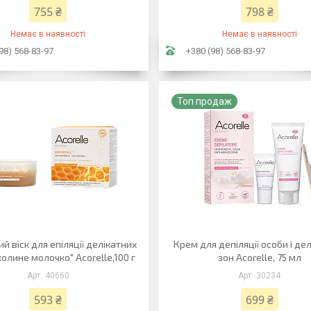
755 ₴
798 ₴
Немає в наявності
Немає в наявності
98) 568-83-97
+380 (98) 568-83-97
Топ продаж
ий віск для епіляції делікатних
Крем для депіляції особи і де
олине молочко" Acorelle,100 г
зон Acorelle, 75 мл
40660
30234
593 ₴
699 ₴