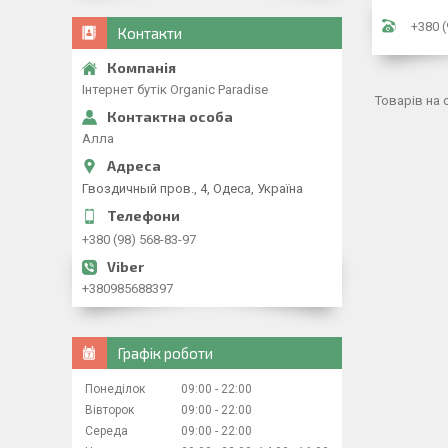
+380 (
Контакти
Iнтернет бутiк Organic Paradise
Алла
Гвоздичный пров., 4, Одеса, Україна
+380 (98) 568-83-97
+380985688397
Графік роботи
Понеділок
09:00
22:00
Вівторок
09:00
22:00
Середа
09:00
22:00