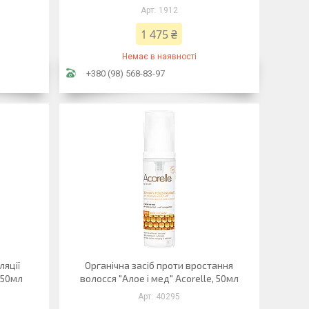
1912
1 475 ₴
Немає в наявності
+380 (98) 568-83-97
ляції
Органічна засіб проти вростання
e,50мл
волосся "Алое і мед" Acorelle, 50мл
40295