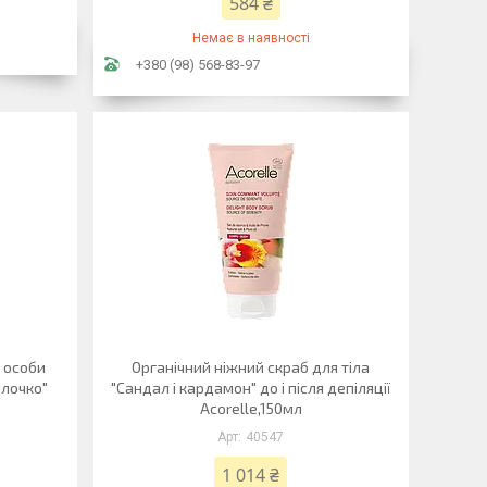
584 ₴
Немає в наявності
+380 (98) 568-83-97
ї особи
Органічний ніжний скраб для тіла
олочко"
"Сандал і кардамон" до і після депіляції
Acorelle,150мл
40547
1 014 ₴