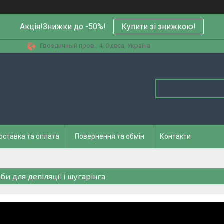
Акція!Знижки до -50%!
Купити зi знижкою!
Гвоздичный пров., 4, Одеса, Україна
оставка та оплата
Повернення та обмін
Контакти
би для депіляції і шугарінга