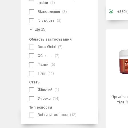
шкіри
1
Відновлення
3
+380 (
Гладкість
5
Ще 15
Область застосування
Зона бікіні
7
Обличчя
7
Пахви
6
Тіло
11
Стать
Жіночий
1
Органічн
Унісекс
14
тіла "
Тип волосся
Всі типи волосся
12