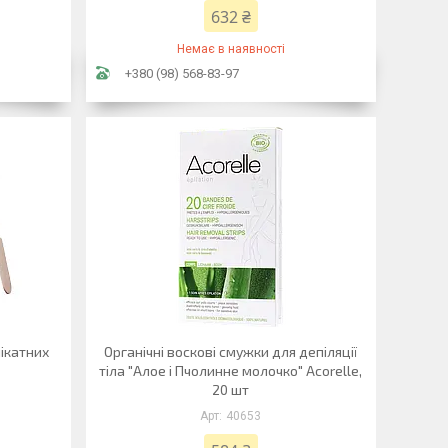
632 ₴
Немає в наявності
+380 (98) 568-83-97
лікатних
Органічні воскові смужки для депіляції
тіла "Алое і Пчолинне молочко" Acorelle,
20 шт
40653