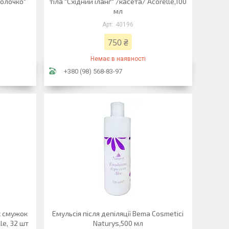
молочко"
тіла "Східний іланг" /касета/ Acorelle,100
мл
40196
750 ₴
Немає в наявності
+380 (98) 568-83-97
х смужок
Емульсія після депіляції Bema Cosmetici
lle, 32 шт
Naturys,500 мл