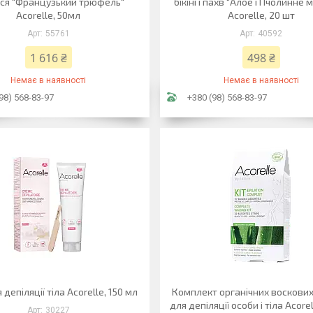
ся "Французький трюфель"
бікіні і пахв "Алое і Пчолинне 
Acorelle, 50мл
Acorelle, 20 шт
55761
40592
1 616 ₴
498 ₴
Немає в наявності
Немає в наявності
98) 568-83-97
+380 (98) 568-83-97
депіляції тіла Acorelle, 150 мл
Комплект органічних воскови
для депіляції особи і тіла Acore
30227