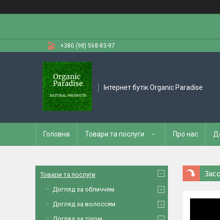
+380 (98) 568-83-97
Інтернет бутік Organic Paradise
Головна
Товари та послуги
Про нас
Д
Засо
Товари та послуги
Догляд за обличчям
Догляд за волоссям
Догляд за тілом