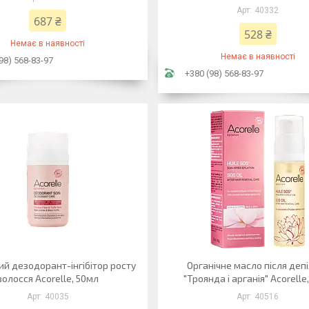
40332
687 ₴
528 ₴
Немає в наявності
Немає в наявності
98) 568-83-97
+380 (98) 568-83-97
ий дезодорант-інгібітор росту
Органічне масло після депі
волосся Acorelle, 50мл
"Троянда і арганія" Acorell
40035
40516