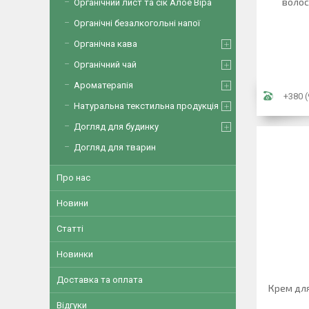
волос
Органічний лист та сік Алое Віра
Органічні безалкогольні напої
Органічна кава
Органічний чай
Ароматерапія
+380 (
Натуральна текстильна продукція
Догляд для будинку
Догляд для тварин
Про нас
Новини
Статті
Новинки
Доставка та оплата
Крем для 
Відгуки