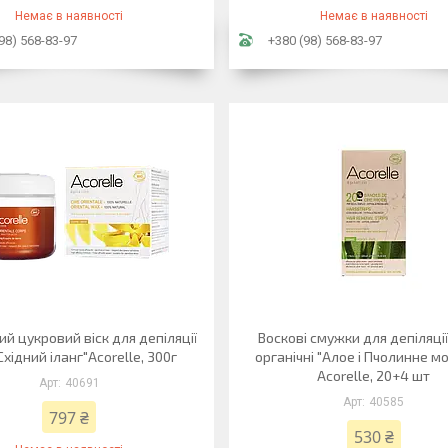
Немає в наявності
Немає в наявності
98) 568-83-97
+380 (98) 568-83-97
ий цукровий віск для депіляції
Воскові смужки для депіляці
Східний іланг"Acorelle, 300г
органічні "Алое і Пчолинне м
Acorelle, 20+4 шт
40691
40585
797 ₴
530 ₴