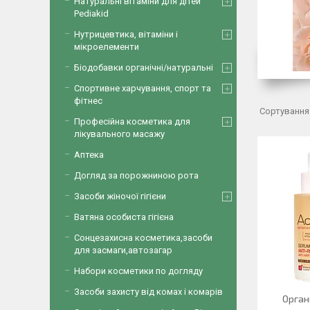
Натуральні вітаміни для дітей
Pediakid
Нутрицевтика, вітаміни і
мікроелементи
Біодобавки органічні/натуральні
Спортивне харчування, спорт та
фітнес
Професійна косметика для
лікувального масажу
Аптека
Догляд за порожниною рота
Засоби жіночої гігієни
Ватяна особиста гігієна
Сонцезахисна косметика,засоби
для засмаги,автозагар
Набори косметики по догляду
Засоби захисту від комах і комарів
Орган