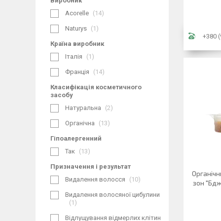
Виробник
Acorelle
14
Naturys
1
+380 (
Країна виробник
Італія
1
Франція
14
Класифікація косметичного
засобу
Натуральна
2
Органічна
13
Гіпоалергенний
Так
13
Призначення і результат
Органічн
Видалення волосся
10
зон "Бдж
Видалення волосяної цибулини
1
Відлущування відмерлих клітин