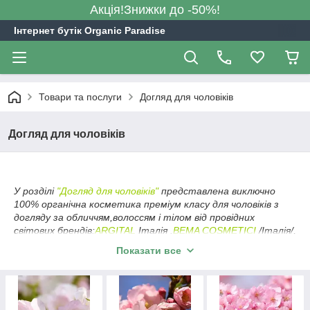
Акція!Знижки до -50%!
Інтернет бутік Organic Paradise
Товари та послуги
Догляд для чоловіків
Догляд для чоловіків
У розділі
"Догляд для чоловіків"
представлена виключно
100% органічна косметика преміум класу для чоловіків з
догляду за обличчям,волоссям і тілом від провідних
світових брендів:
ARGITAL
Італія .
BEMA COSMETICI
/Італія/,
LA CLAREE
/Франція/,
MADARA
/Латвія /,
MAMBINO
Показати все
ORGANICS
/США/,
SANTAVERDE
/
Німеччина/,
SIMPLY
ORGANIC
США //
Всі представлені товари пройшли обов'язкову для
органічної продукції сертифікацію найавторитетніших