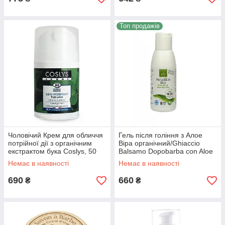
Топ продажів
Чоловічий Крем для обличчя
Гель після гоління з Алое
потрійної дії з органічним
Віра органічний/Ghiaccio
екстрактом бука Coslys, 50
Balsamo Dopobarba con Aloe
мл
Vera Biologica,100 мл
Немає в наявності
Немає в наявності
690
660
₴
₴