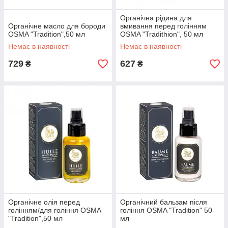
Органічна рідина для
Органічне масло для бороди
вмивання перед голінням
OSMA "Tradition",50 мл
OSMA "Tradithion", 50 мл
Немає в наявності
Немає в наявності
729
627
₴
₴
Органічне олія перед
Органічний бальзам після
голінням/для гоління OSMA
гоління OSMA "Tradition" 50
"Tradition",50 мл
мл