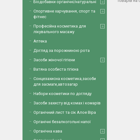
Біодобавки органічні/натуральні
Спортивне харчування, спорт та
фітнес
Професійна косметика для
лікувального масажу
Аптека
Догляд за порожниною рота
Засоби жіночої гігієни
Ватяна особиста гігієна
Сонцезахисна косметика,засоби
для засмаги,автозагар
Набори косметики по догляду
Засоби захисту від комах і комарів
Органічний лист та сік Алое Віра
Органічні безалкогольні напої
Органічна кава