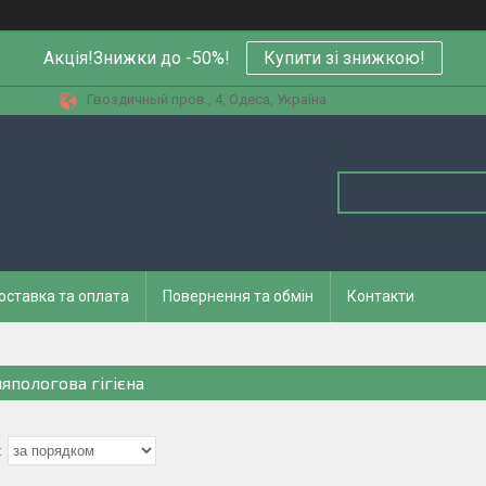
Акція!Знижки до -50%!
Купити зi знижкою!
Гвоздичный пров., 4, Одеса, Україна
оставка та оплата
Повернення та обмін
Контакти
ляпологова гігієна