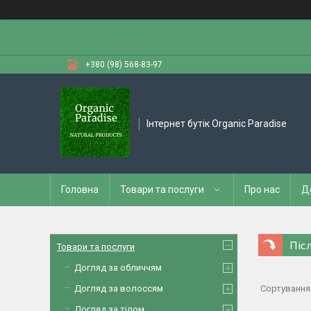
+380 (98) 568-83-97
Інтернет бутік Organic Paradise
Головна
Товари та послуги
Про нас
Д
Піс
Товари та послуги
Догляд за обличчям
Догляд за волоссям
Догляд за тілом