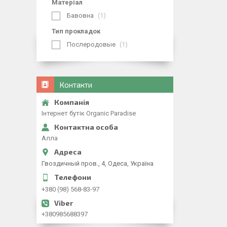
Матеріал
Бавовна
1
Тип прокладок
Послеродовые
1
Контакти
Iнтернет бутiк Organic Paradise
Алла
Гвоздичный пров., 4, Одеса, Україна
+380 (98) 568-83-97
+380985688397