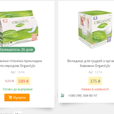
Залишилось 26 днів
нічні гігієнічні прокладки
Вкладиші для грудей з орга
післяродові Organ(y)c
бавовни Organ(y)c
1694
1274
589 ₴
375 ₴
620 ₴
Готово до відправки
Немає в наявності
+380 (98) 568-83-97
Купити