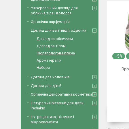
Універсальний догляд для
обличчя,тіла і волосся
Органічна парфумерія
Догляд для вагітних і годуючих
Догляд за обличчям
Догляд за тілом
Післяпологова гігієна
–5%
Ароматерапія
Набори
Орга
Догляд для чоловіків
Догляд для дітей
Органічна декоративна косметика
Натуральні вітаміни для дітей
Pediakid
Нутрицевтика, вітаміни і
мікроелементи