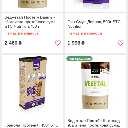
Веджетал Протеїн Ваніль -
збагачена протеїнова суміш
Грін Смузі Дойпак, 500г STC
STC Nutrition,750 г
Nutrition
Немає в наявності
Немає в наявності
2 460
1 996
₴
₴
Топ продажів
Веджетал Протеїн Шоколад -
Гранола Протеїн+, 450г STC
збагачена протеїнова суміш