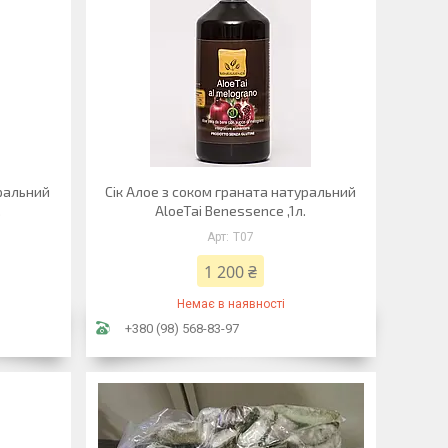
уральний
Сік Алое з соком граната натуральний
.
AloeTai Benessence ,1л.
Т07
1 200 ₴
Немає в наявності
+380 (98) 568-83-97