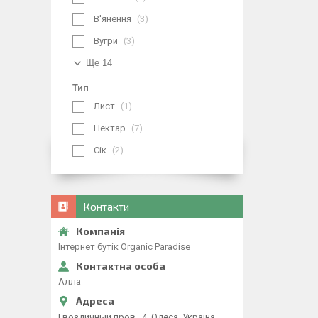
В'янення
3
Вугри
3
Ще 14
Тип
Лист
1
Нектар
7
Сік
2
Контакти
Iнтернет бутiк Organic Paradise
Алла
Гвоздичный пров., 4, Одеса, Україна