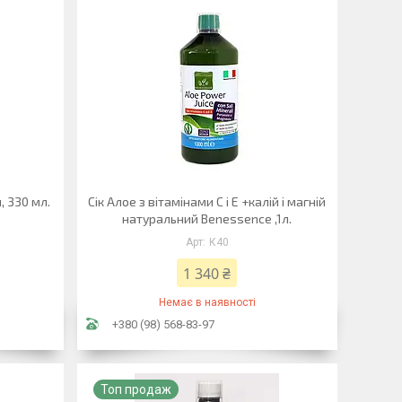
, 330 мл.
Сік Алое з вітамінами С і Е +калій і магній
натуральний Benessence ,1л.
К40
1 340 ₴
Немає в наявності
+380 (98) 568-83-97
Топ продаж