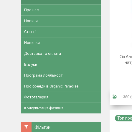
Про нас
Новини
Статті
Новинки
Доставка та оплата
Сік Ал
нат
Відгуки
Програма лояльності
Про бренди в Organic Paradise
+380 (
Фотогалерия
Консультація фахівця
Топ пр
Фільтри