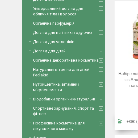
Універсальний догляд для
обличчя,тіла і волосся
Органічна парфумерія
Догляд для вагітних і годуючих
Догляд для чоловіків
Догляд для дітей
Органічна декоративна косметика
Натуральні вітаміни для дітей
Набір сок
Pediakid
сік Ал
Нутрицевтика, вітаміни і
папа
мікроелементи
Біодобавки органічні/натуральні
Спортивне харчування, спорт та
фітнес
+380 (
Професійна косметика для
лікувального масажу
Аптека