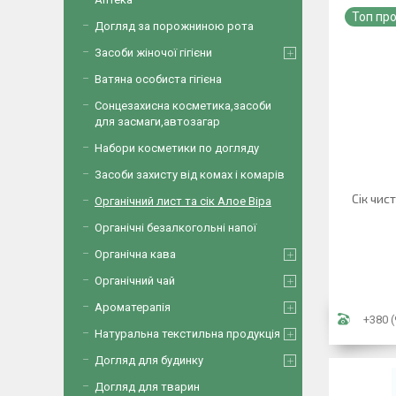
Топ пр
Догляд за порожниною рота
Засоби жіночої гігієни
Ватяна особиста гігієна
Сонцезахисна косметика,засоби
для засмаги,автозагар
Набори косметики по догляду
Засоби захисту від комах і комарів
Сік чис
Органічний лист та сік Алое Віра
Органічні безалкогольні напої
Органічна кава
Органічний чай
Ароматерапія
+380 (
Натуральна текстильна продукція
Догляд для будинку
Догляд для тварин