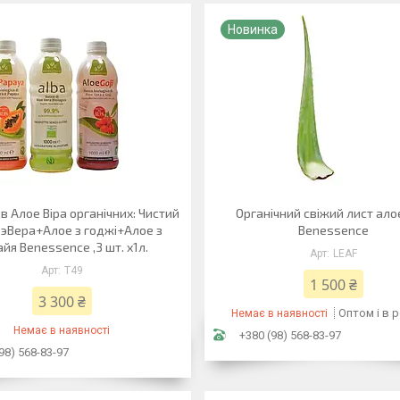
Новинка
ів Алое Віра органічних: Чистий
Органічний свіжий лист ало
оэВера+Алое з годжі+Алое з
Benessence
йя Benessence ,3 шт. х1л.
LEAF
Т49
1 500 ₴
3 300 ₴
Оптом і в 
Немає в наявності
Немає в наявності
+380 (98) 568-83-97
98) 568-83-97