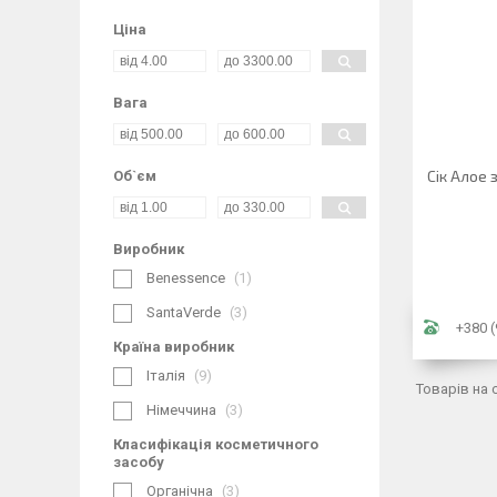
Ціна
Вага
Сік Алое 
Об`єм
Виробник
Benessence
1
SantaVerde
3
+380 (
Країна виробник
Італія
9
Німеччина
3
Класифікація косметичного
засобу
Органічна
3