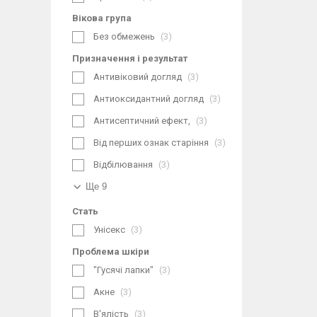
Вікова група
Без обмежень
3
Призначення і результат
Антивіковий догляд
3
Антиоксидантний догляд
3
Антисептичний ефект,
3
Від перших ознак старіння
3
Відбілювання
3
Ще 9
Стать
Унісекс
3
Проблема шкіри
"Гусячі лапки"
3
Акне
3
В'ялість
3