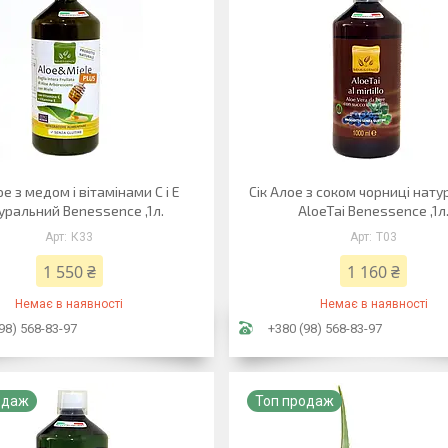
ое з медом і вітамінами С і Е
Сік Алое з соком чорниці нат
уральний Benessence ,1л.
AloeTai Benessence ,1л
К33
Т03
1 550 ₴
1 160 ₴
Немає в наявності
Немає в наявності
98) 568-83-97
+380 (98) 568-83-97
одаж
Топ продаж