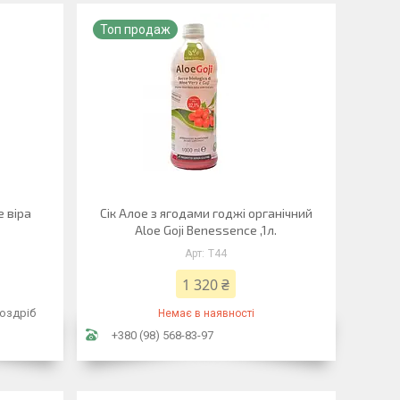
Топ продаж
е віра
Сік Алое з ягодами годжі органічний
Aloe Goji Benessence ,1л.
T44
1 320 ₴
роздріб
Немає в наявності
+380 (98) 568-83-97