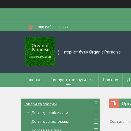
+380 (98) 568-83-97
Інтернет бутік Organic Paradise
Головна
Товари та послуги
Про нас
Д
Орга
Товари та послуги
Догляд за обличчям
Догляд за волоссям
Догляд за тілом