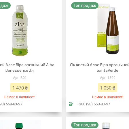
одаж
Топ продаж
тий Алое Віра органічний Alba
Сік чистий Алое Віра органічний
Benessence ,1л.
SantaVerde
B01
1300
1 470 ₴
1 050 ₴
Немає в наявності
Немає в наявності
98) 568-83-97
+380 (98) 568-83-97
Топ продаж