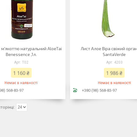
з м'якоттю натуральний AloeTai
Лист Алое Віра свіжий орга
Benessence ,1л.
SantaVerde
Т02
4203
1 160 ₴
1 986 ₴
Немає в наявності
Немає в наявності
98) 568-83-97
+380 (98) 568-83-97