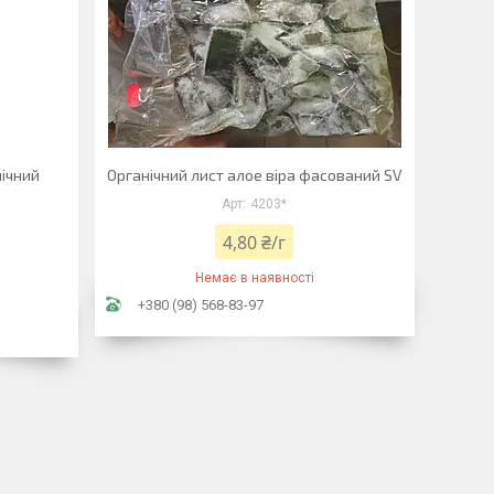
нічний
Органічний лист алое віра фасований SV
4203*
4,80 ₴/г
Немає в наявності
+380 (98) 568-83-97