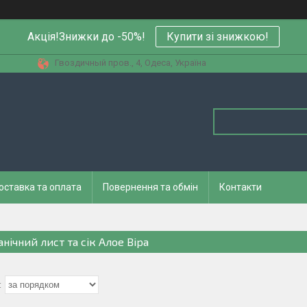
Акція!Знижки до -50%!
Купити зi знижкою!
Гвоздичный пров., 4, Одеса, Україна
оставка та оплата
Повернення та обмін
Контакти
нічний лист та сік Алое Віра