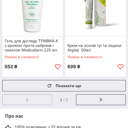
Гель для догляду ТРАВМА-К
з арнікою проти набряків і
Крем на основі туї та ліщини
гематом Medicafarm,125 мл
Argital. 50мл
Немає в наявності
Немає в наявності
552
699
₴
₴
Показати ще
1
/ 2
Про нас
100% позитивних з 33 відгуків за рік