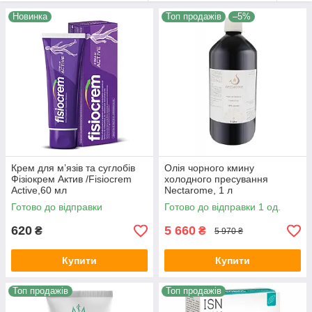
шкіри компонентів.
Новинка
Топ продажів
–5%
Ми пропонуємо Вам найдемократичніші умови для покупок:
спеціальні пропозиції,відмінні знижки та оптові ціни вже від
2-х шт. при купівлі товару одного найменування!
Крем для м’язів та суглобів
Олія чорного кмину
Фізіокрем Актив /Fisiocrem
холодного пресування
Active,60 мл
Nectarome, 1 л
Готово до відправки
Готово до відправки 1 од.
620
5 660
₴
₴
5 970 ₴
Купити
Купити
Топ продажів
Топ продажів