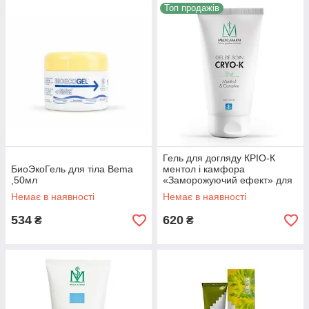
Топ продажів
Гель для догляду КРІО-К
БиоЭкоГель для тіла Bema
ментол і камфора
,50мл
«Заморожуючий ефект» для
швидкої допомоги при
Немає в наявності
Немає в наявності
травмах Medicafarm,125 мл
534
620
₴
₴