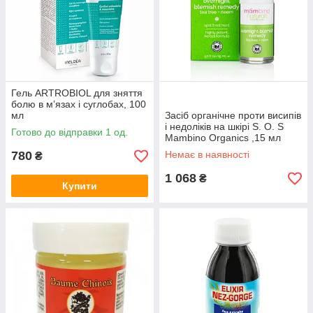
Гель ARTROBIOL для зняття
болю в м’язах і суглобах, 100
мл
Засіб органічне проти висипів
і недоліків на шкірі S. O. S
Готово до відправки 1 од.
Mambino Organics ,15 мл
780
Немає в наявності
₴
1 068
₴
Купити