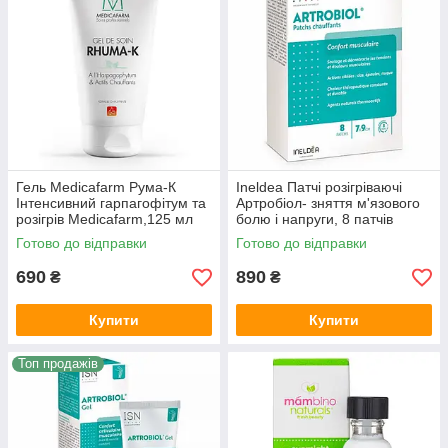
Гель Medicafarm Рума-К
Ineldea Патчі розігріваючі
Інтенсивний гарпагофітум та
Артробіол- зняття м'язового
розігрів Medicafarm,125 мл
болю і напруги, 8 патчів
Готово до відправки
Готово до відправки
690
890
₴
₴
Купити
Купити
Топ продажів