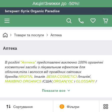
Акція!Знижки до -50%!
Інтернет бутік Organic Paradise
Товари та послуги
Аптека
Аптека
В розділі
"Аптека"
представлені виключно 100% органічні
косметичні засоби з лікувальним ефектом для
обличчя,тіла і волосся від провідних світових
брендів:
ARGITAL
Італія .
BEMA COSMETICI
/Італія/,
MAMBINO ORGANICS
/США/,
ORGAN(Y)C
і
GLOSSARY
/
Італія/.
Показати все
Всі представлені товари пройшли обов'язкову для
органічної продукції сертифікацію найавторитетніших
міжнародних міжнародних організацій :
ECOCERT
/Франція/
Сортування
0
Фільтри
.
BDIH
/Німеччина/,
AIAB.ICEA
/Італія/,
USDA
/США/ і
гарантовано не містить синтетичних і шкідливих для