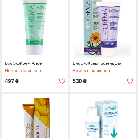
БиоЭкоКрем Алое
БиоЭкоКрем Календула
Немає в наявності
Немає в наявності
497
530
₴
₴