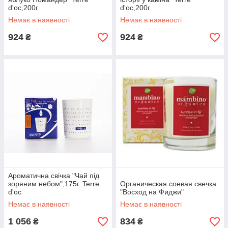
d'oc,200г
d'oc,200г
Немає в наявності
Немає в наявності
924
924
₴
₴
Ароматична свічка "Чай під
зоряним небом",175г. Terre
Органическая соевая свечка
d'oc
"Восход на Фиджи"
Немає в наявності
Немає в наявності
1 056
834
₴
₴