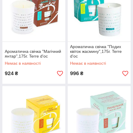
Ароматична свічка "Подих
Ароматична свічка "Магічний
квіток жасмину",175г. Terre
янтар",175г. Terre d'oc
d'oc
Немає в наявності
Немає в наявності
924
996
₴
₴