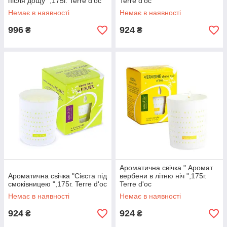
після дощу ",175г. Terre d'oc
Terre d'oc
Немає в наявності
Немає в наявності
996
924
₴
₴
Ароматична свічка " Аромат
Ароматична свічка "Сієста під
вербени в літню ніч ",175г.
смоківницею ",175г. Terre d'oc
Terre d'oc
Немає в наявності
Немає в наявності
924
924
₴
₴