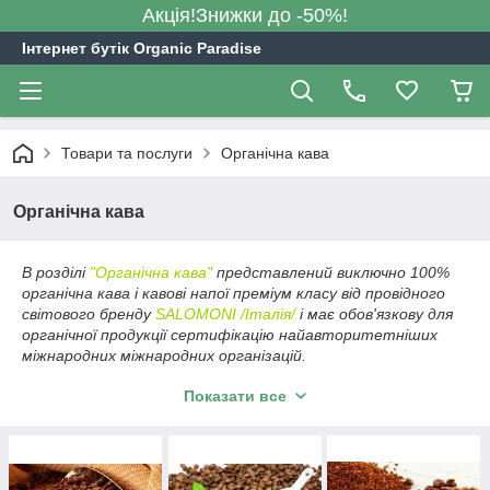
Акція!Знижки до -50%!
Інтернет бутік Organic Paradise
Товари та послуги
Органічна кава
Органічна кава
В розділі
"Органічна кава"
представлений виключно 100%
органічна кава і кавові напої преміум класу від провідного
світового бренду
SALOMONI /Італія/
і має
обов'язкову для
органічної продукції сертифікацію найавторитетніших
міжнародних міжнародних організацій.
Плантації органічного кави висаджують під тінню дерев в
Показати все
чистих високогірних районах. Кава, вирощена в тіні,
ближче до природної середовищі, ніж кава, вирощена під
прямими сонячними променями. Такі плантації залучають
мігруючих птахів та інших тварин, що допомагають
боротися зі шкідниками і хворобами. Оскільки отруйні