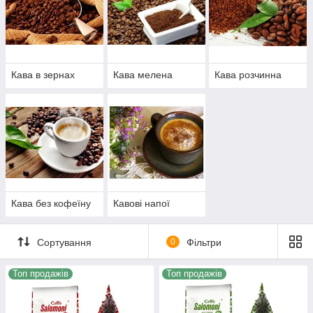
пестициди і хімікати не використовуються, грунт багата
і родюча. Рослини розвиваються без хімічного втручання,
використовуючи для свого зростання природний
мінеральний склад грунту. Боротьба з бур'янами
проводиться вручну.
Кава в зернах
Кава мелена
Кава розчинна
Ми пропонуємо Вам найдемократичніші умови для покупок:
спеціальні пропозиції,відмінні знижки та оптові ціни вже від
2-х шт. при купівлі товару одного найменування!
Кава без кофеїну
Кавові напої
Сортування
0
Фільтри
Топ продажів
Топ продажів