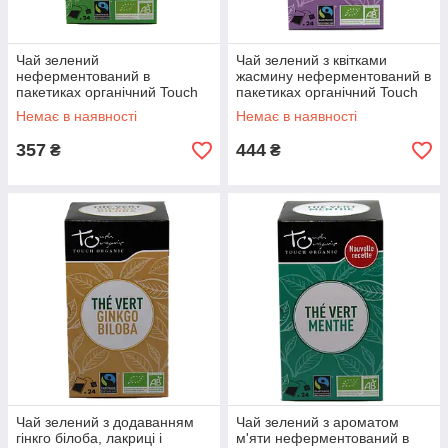
Чай зелений
Чай зелений з квітками
неферментований в
жасмину неферментований в
пакетиках органічний Touch
пакетиках органічний Touch
Organic,48г (24*2г)
Organic,48г (24*2г)
Немає в наявності
Немає в наявності
357
444
₴
₴
Чай зелений з додаванням
Чай зелений з ароматом
гінкго білоба, лакриці і
м'яти неферментований в