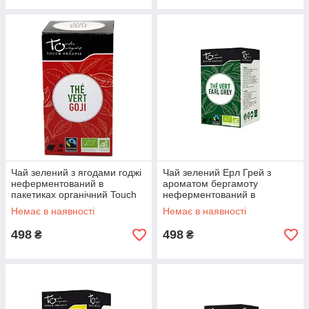
Чай зелений з ягодами годжі
Чай зелений Ерл Грей з
неферментований в
ароматом бергамоту
пакетиках органічний Touch
неферментований в
Organic,43,2 м (24*1.8 м)
пакетиках Touch Organic,43,2
Немає в наявності
Немає в наявності
м (24*1.8 м)
498
498
₴
₴