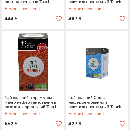
насіння фенхелю Touch
пакетиках органічний Touch
Organic,43,2 м (24*1,8 м)
Organic,43,2 м (24*1.8 м)
Немає в наявності
Немає в наявності
444
462
₴
₴
Чай зелений з ароматом
Чай зелений Сенча
манго неферментований в
неферментований в
пакетиках органічний Touch
пакетиках органічний Touch
Organic,43,2 м (24*1.8 м)
Organic,48г (24*2г)
Немає в наявності
Немає в наявності
552
422
₴
₴