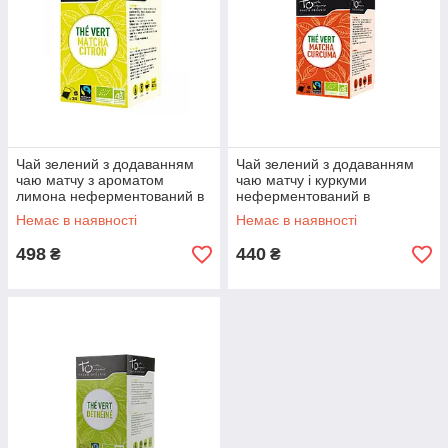
Чай зелений з додаванням
Чай зелений з додаванням
чаю матчу з ароматом
чаю матчу і куркуми
лимона неферментований в
неферментований в
пакетиках Touch Organic,43,2
пакетиках Touch Organic,43,2
Немає в наявності
Немає в наявності
г
м (24*1,8 м)
498
440
₴
₴