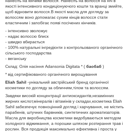
нанесіть на кінчики волосся. Нанесіть на волосся на ніч в
якості інтенсивного кондиціонуючого кошти та вранці змийте,
щоб відновити волосся.В якості масла для догляду за
волоссям воно допомагає сухим кінців волосся стати
еластичним і запобігає появі посічених кінчиків.
- інтенсивно зволожує
- надає волоссю блиск
- швидко вбирається
- 100% натуральні інгредієнти з контрольованого органічного
сільського господарства
- веганську
Склад: Олія насіння Adansonia Digitata * (
баобаб
)
* від сертифікованого органічного вирощування
Eliah Sahil
-унікальний австрійський бренд органічної
косметики по догляду за обличчям,тілом та волоссям.
Завдяки високій концентрації антиоксидантів,незамінних
жирних кислот,мінералів і вітамінів у складах,косметика Eliah
Sahil забезпечує повноцінний догляд і харчування, не містить
парабенів, штучних барвників, синтетичних ароматизаторів.
Масла для виробництва косметики видобуваються методом
холодного віджимання, а порошки шляхом розтирання трав і
рослин. Вся продукція максимально ефективна і проста у