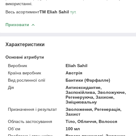
використанні.
Весь асортимент
ТМ Eliah Sahil
тут.
Приховати
Характеристики
Основні атрибути
Виробник
Eliah Sahil
Країна виробник
Австрія
Вид рослинної олії
Бантики (Фарфалле)
Дія
Антиоксидантне,
Заспокійлива, Зволожуюче,
Регенеруюча, Захисне,
Зміцнювальну
Призначення і результат
Зволоження, Регенерація,
Захист
Область застосування
Тіло, Обличчя, Волосся
Об`єм
100 мл
Проблема і стан шкіри
Втрата пружності, Зморшки,