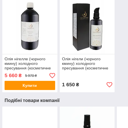
Олія нігелле (чорного
Олія нігели (чорного
кмину) холодного
кмину) холодного
пресування (косметичне
пресування (косметичне
та дієтологічне
та дієтологічне
5 660
₴
5 970 ₴
застосування)
застосування) Nectarome,
Nectarome,1л
100 мл
1 650
₴
Купити
Подібні товари компанії