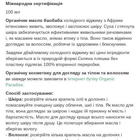
Міжнародна сертифікація
100 мл
Органічне масло баобаба
холодного віджиму з Африки
інтенсивно живить, зволожує і заспокоює шкіру. Суха і стягнута
шкіра забезпечується ефективними живильними речовинами
і, як масажне масло, знімає втому з тіла. Воно також відмінно
доглядає за волоссям, роблячи їх здоровими і блискучими.
Завдяки дбайливому холодного віджиму всі цінні інгредієнти
зберігаються в їх природній формі.Скляна пляшка без
пластику підлягає 100% вторинної переробки.
Органічну косметику для догляду за тілом та волоссям
ви завжди можете замовити в
Інтернет бутіку Organic
Paradise.
Спосіб застосування:
-
Шкіра:
розігрійте кілька крапель олії в долонях і
помасажуйте очищену шкіру обличчя, шиї і тіла. Як масло для
тіла, вона доглядає за шкірою і надає їй приємну м'якість і
бархатистість. Масло для догляду краще всього наносити на
вологу шкіру після душу. Це полегшує вбирання масла і
зберігає вологу.
-
Волосся:
розігрійте кілька крапель масла на долонях і