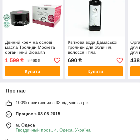
Денний крем на основі
Квіткова вода Дамаської
Орга
масла Троянди Москета
троянди для обличчя,
для 
органічний Bioearth
волосся і тіла
для 
Bioprotettiva ,50 мл
Nectarome,50 мл
ALP
1 599
690
438
₴
₴
2 460 ₴
200 
Купити
Купити
Про нас
100% позитивних з 33 відгуків за рік
Працює з 03.08.2015
м. Одеса
Гвоздичный пров., 4, Одеса, Україна