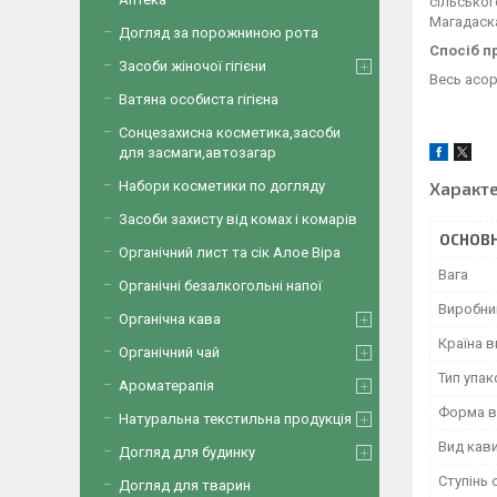
сільськог
Магадаск
Догляд за порожниною рота
Спосіб п
Засоби жіночої гігієни
Весь асо
Ватяна особиста гігієна
Сонцезахисна косметика,засоби
для засмаги,автозагар
Набори косметики по догляду
Характ
Засоби захисту від комах і комарів
ОСНОВН
Органічний лист та сік Алое Віра
Вага
Органічні безалкогольні напої
Виробни
Органічна кава
Країна 
Органічний чай
Тип упа
Ароматерапія
Форма в
Натуральна текстильна продукція
Вид кав
Догляд для будинку
Ступінь
Догляд для тварин