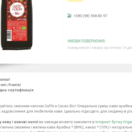
+380 (98) 568-83-97
повернення товару протягом 14 дн
аніка!
ni /Італія/
на сертифікація
йтесь смачним напоєм Caffe e Cacao Bio! Спеціальна суміш кави арабік
задоволення для любителів кави. Ідеально підходить для сніданку в рі
 каву і кавові напої
ви завжди можете замовити в
Інтернет бутіку Orga
ганічна смажена і мелена кава Арабіка * (89%), какао * (10%) і натураль