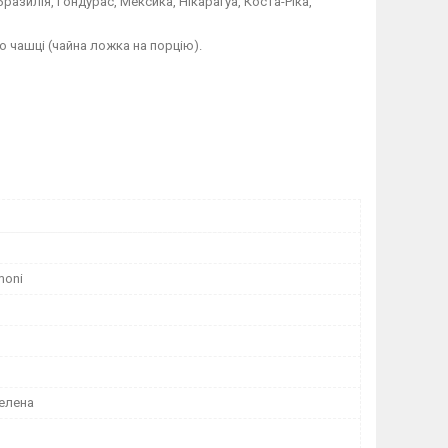
разилія, Гондурас, Мексика, Нікарагуа, Коста-Ріка,
о чашці (чайна ложка на порцію).
moni
Мелена