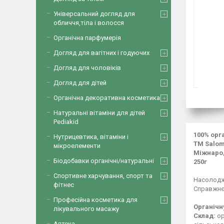
Універсальний догляд для
обличчя,тіла і волосся
Органічна парфумерія
Догляд для вагітних і годуючих
Догляд для чоловіків
Догляд для дітей
Органічна декоративна косметика
Натуральні вітаміни для дітей
Pediakid
100% орг
Нутрицевтика, вітаміни і
ТМ Salomo
мікроелементи
Міжнарод
Біодобавки органічні/натуральні
250г
Спортивне харчування, спорт та
Насолоджу
фітнес
Справжнє 
Професійна косметика для
Органічну
лікувального масажу
Склад:
ор
Аптека