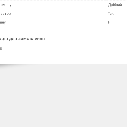
 помелу
Дрібний
изатор
Так
еїну
Ні
ація для замовлення
 ₴