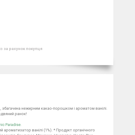
ів
за рахунок покупця
а, збагачена нежирним какао-порошком і ароматом ванілі.
здвяний ранок!
nic Paradise.
ний ароматизатор ванілі (1%). * Продукт органічного