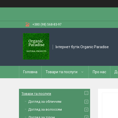
+380 (98) 568-83-97
Інтернет бутік Organic Paradise
Головна
Товари та послуги
Про нас
Д
Товари та послуги
Догляд за обличчям
Догляд за волоссям
Догляд за тілом