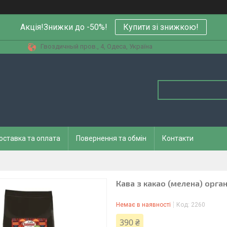
Акція!Знижки до -50%!
Купити зi знижкою!
Гвоздичный пров., 4, Одеса, Україна
оставка та оплата
Повернення та обмін
Контакти
Кава з какао (мелена) орга
Немає в наявності
Код:
2260
390 ₴