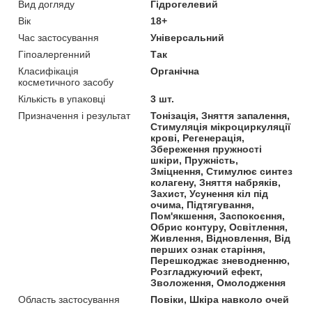
Вид догляду
Гідрогелевий
Вік
18+
Час застосування
Універсальний
Гіпоалергенний
Так
Класифікація
Органічна
косметичного засобу
Кількість в упаковці
3 шт.
Призначення і результат
Тонізація, Зняття запалення,
Стимуляція мікроциркуляції
крові, Регенерація,
Збереження пружності
шкіри, Пружність,
Зміцнення, Стимулює синтез
колагену, Зняття набряків,
Захист, Усунення кіл під
очима, Підтягування,
Пом'якшення, Заспокоєння,
Обрис контуру, Освітлення,
Живлення, Відновлення, Від
перших ознак старіння,
Перешкоджає зневодненню,
Розгладжуючий ефект,
Зволоження, Омолодження
Область застосування
Повіки, Шкіра навколо очей