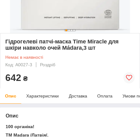
Гідрогелеві патчі-маска Time Miracle для
шкіри навколо очей Мádara,3 шт
Немає в наявності
Код: A0027-3
Роздріб
642
₴
Опис
Характеристики
Доставка
Оплата
Умови п
Опис
100 органіка!
ТМ Madara /Латвія/.