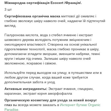
Міжнародна сертифікація Ecocert /Франція/.
3 шт
Сертифікована органічна маска
миттєвої дії оживляє і
глибоко зволожує шкіру навколо очей, надаючи їй підтягнутий
вигляд.
Гіалуронова кислота, вода з стебел ячменю і екстракт
шовкового дерева володіють потужним зміцнюючим і
омолоджуючі властивості. Створена на основі унікальної
гідрогелевими технології, маска глибоко проникає в шкіру,
допомагаючи згладити зморшки, зменшити набряки, темні
круги і мішки під очима. Залишає шкіру навколо очей
зволоженою, яскравою і свіжою.
Используйте перед выходом на улицу, в путешествии или в
любом другом случае, когда вашей коже требуется
дополнительная забота и уход.
Активные ингридиенты:
Экстракт ячменя, глицерин,
карагинан, экстракт корня аморфофалла
Органическую косметику для ухода за кожей вокруг
глаз
вы всегда можете заказать в
Интернет бутике Organic
Paradise.