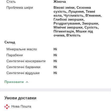
Стать
Жіноча
Проблема шкіри
Вікові зміни, Сезонна
сухість, Лущення, Темні
кола, Чутливість, В'янення,
Глибокі зморшки,
Роздратування, Зморшки,
Мімічні зморшки, Сухість,
Пігментація, Мішки під
очима, В'ялість
Склад
Мінеральне масло
Ні
Парабени
Ні
Синтетичні консерванти
Ні
Синтетичні барвники
Ні
Синтетичні віддушки
Ні
Приховати
Умови доставки
Нова Пошта