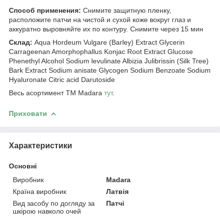
Способ применения:
Снимите защитную пленку,
расположите патчи на чистой и сухой коже вокруг глаз и
аккуратно выровняйте их по контуру. Снимите через 15 мин
Склад:
Aqua Hordeum Vulgare (Barley) Extract Glycerin
Carrageenan Amorphophallus Konjac Root Extract Glucose
Phenethyl Alcohol Sodium levulinate Albizia Julibrissin (Silk Tree)
Bark Extract Sodium anisate Glycogen Sodium Benzoate Sodium
Hyaluronate Citric acid Darutoside
Весь асортимент ТМ Madara
тут
.
Приховати
Характеристики
Основні
Виробник
Madara
Країна виробник
Латвія
Вид засобу по догляду за
Патчі
шкірою навколо очей