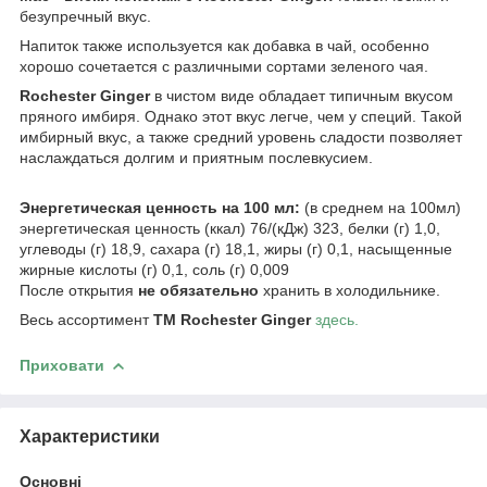
безупречный вкус.
Напиток также используется как добавка в чай, особенно
хорошо сочетается с различными сортами зеленого чая.
Rochester Ginger
в чистом виде обладает типичным вкусом
пряного имбиря. Однако этот вкус легче, чем у специй. Такой
имбирный вкус, а также средний уровень сладости позволяет
наслаждаться долгим и приятным послевкусием.
Энергетическая ценность на 100 мл:
(в среднем на 100мл)
энергетическая ценность (ккал) 76/(кДж) 323, белки (г) 1,0,
углеводы (г) 18,9, сахара (г) 18,1, жиры (г) 0,1, насыщенные
жирные кислоты (г) 0,1, соль (г) 0,009
После открытия
не обязательно
хранить в холодильнике.
Весь ассортимент
ТМ Rochester Ginger
здесь.
Приховати
Характеристики
Основні