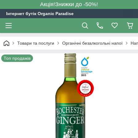
Акція!Знижки до -50%!
Інтернет бутік Organic Paradise
Товари та послуги
Органічні безалкогольні напої
Нап
Топ продажів