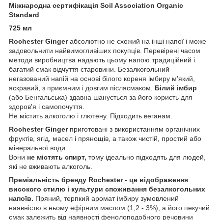
Міжнародна сертифікація Soil Association Organic
Standard
725 мл
Rochester Ginger
абсолютно не схожий на інші напої і може
задовольнити найвимогливіших покупців. Перевірені часом
методи виробництва надають цьому напою традиційний і
багатий смак відчуття старовини. Безалкогольний
негазований напій на основі білого кореня імбиру м'який,
яскравий, з приємним і довгим післясмаком.
Білий імбир
(або Бенгальська) здавна шанується за його користь для
здоров'я і самопочуття.
Не містить алкоголю і глютену. Підходить веганам.
Rochester Ginger
приготовані з використанням органічних
фруктів, ягід, масел і прянощів, а також чистій, простий або
мінеральної води.
Вони
не містять спирт,
тому ідеально підходять для людей,
які не вживають алкоголь.
Преміальність бренду Rochester - це відображення
високого стилю і культури споживання безалкогольних
напоїв.
Пряний, терпкий аромат імбиру зумовлений
наявністю в ньому ефірним маслом (1,2 - 3%), а його пекучий
смак залежить від наявності фенолоподобного речовини