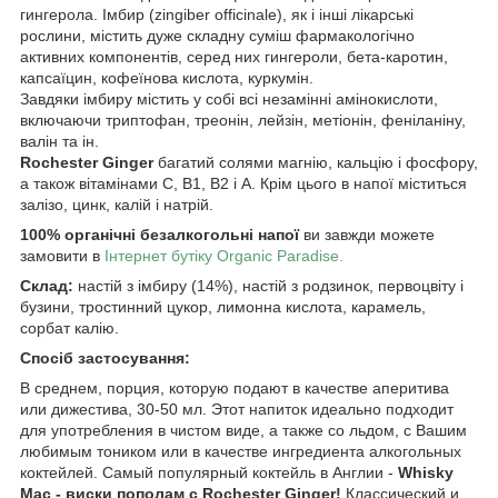
гингерола. Імбир (zingiber officinale), як і інші лікарські
рослини, містить дуже складну суміш фармакологічно
активних компонентів, серед них гингероли, бета-каротин,
капсаїцин, кофеїнова кислота, куркумін.
Завдяки імбиру містить у собі всі незамінні амінокислоти,
включаючи триптофан, треонін, лейзін, метіонін, феніланіну,
валін та ін.
Rochester Ginger
багатий солями магнію, кальцію і фосфору,
а також вітамінами С, В1, В2 і А. Крім цього в напої міститься
залізо, цинк, калій і натрій.
100% органічні безалкогольні напої
ви завжди можете
замовити в
Інтернет бутіку Organic Paradise.
Склад:
настій з імбиру (14%), настій з родзинок, первоцвіту і
бузини, тростинний цукор, лимонна кислота, карамель,
сорбат калію.
Спосіб застосування:
В среднем, порция, которую подают в качестве аперитива
или дижестива, 30-50 мл. Этот напиток идеально подходит
для употребления в чистом виде, а также со льдом, с Вашим
любимым тоником или в качестве ингредиента алкогольных
коктейлей. Самый популярный коктейль в Англии -
Whisky
Mac - виски пополам с Rochester Ginger!
Классический и