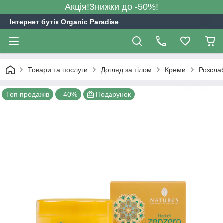
Акція!Знижки до -50%!
Інтернет бутік Organic Paradise
Товари та послуги
Догляд за тілом
Креми
Розслаб
Топ продажів
–40%
Подарунок