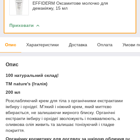
EFFIDERM Оксамитове молочко для
демакіяжу, 15 мл
Приховати
Опис
Характеристики
Доставка
Оплата
Умови п
Опис
100 натуральний склад!
ТМ nature's (Італія)
200 мл
Розслабляючий крем для тіла з органічними екстрактами
імбиру і орхідеї. М'який і ніжний крем, який миттєво
вбирається, не залишаючи жирного блиску. Органічні
екстракти імбиру і орхідеї зволожують і пожвавлюють, а
оливкова олія живить та залишає тонізуючий і гладке
покриття.
Органічну косметику для догляду за шкірою обличчя
ви