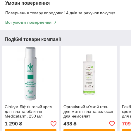
Умови повернення
Повернення товару впродовж 14 днів за рахунок покупця
Всі умови повернення
Подібні товари компанії
Сілікум Ліфтінговий крем
Органічний м’який гель
Глиб
для тіла та обличчя
для миття тіла та волосся
крем
Medicafarm, 250 мл
для немовлят
для 
ALPHANOVA bébé BIO,
обли
1 290
438
709
₴
₴
200 мл