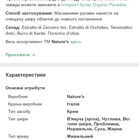
завжди можете замовити в
Інтернет бутіку Organic Paradise.
Спосіб застосування:
Масажними рухами нанести на
очищену шкіру обличчя до повного поглинання.
Склад:
Estratto di Zenzero bio, Estratto di Orchidea, Tensioattivi
dolci, Burro di Karité, Полотно d'oliva.
Весь ассортимент ТМ
Nature's
здесь
Приховати
Характеристики
Основні атрибути
Виробник
Nature's
Країна виробник
Італія
Тип засобу
Крем
Тип шкіри
В'януча (зріла), Чутлива, Всі
типи шкіри, Проблемна,
Нормальна, Суха, Жирна
Тип крему
Живильний