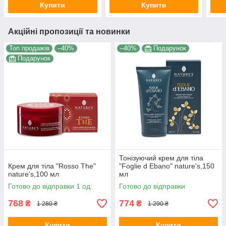
Купити
Купити
Акційні пропозиції та новинки
Топ продажів
–40%
–40%
Подарунок
Подарунок
Тонізуючий крем для тіла
Крем для тіла "Rosso The"
"Foglie d Ebano" nature's,150
nature's,100 мл
мл
Готово до відправки 1 од.
Готово до відправки
768
774
₴
₴
1 280 ₴
1 290 ₴
Купити
Купити