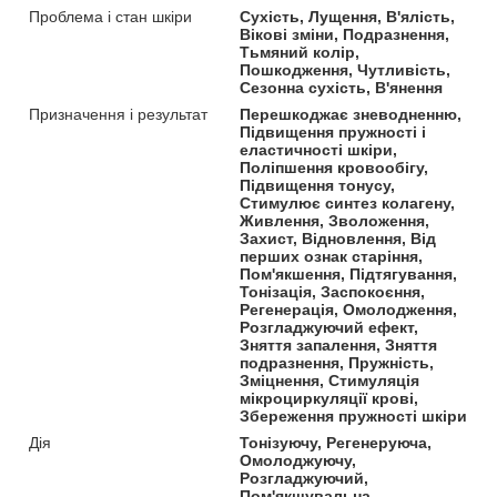
Проблема і стан шкіри
Сухість, Лущення, В'ялість,
Вікові зміни, Подразнення,
Тьмяний колір,
Пошкодження, Чутливість,
Сезонна сухість, В'янення
Призначення і результат
Перешкоджає зневодненню,
Підвищення пружності і
еластичності шкіри,
Поліпшення кровообігу,
Підвищення тонусу,
Стимулює синтез колагену,
Живлення, Зволоження,
Захист, Відновлення, Від
перших ознак старіння,
Пом'якшення, Підтягування,
Тонізація, Заспокоєння,
Регенерація, Омолодження,
Розгладжуючий ефект,
Зняття запалення, Зняття
подразнення, Пружність,
Зміцнення, Стимуляція
мікроциркуляції крові,
Збереження пружності шкіри
Дія
Тонізуючу, Регенеруюча,
Омолоджуючу,
Розгладжуючий,
Пом'якшувальна,