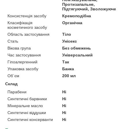
Протизапальне,
Підтягуючий, Зволожуюче
Консистенція засобу
Кремоподібна
Класифікація
Органічна
косметичного засобу
Область застосування
Тіло
Стать
Унісекс
Вікова група
Без обмежень
Час застосування
Універсальний
Гіпоалергенний
Так
Упаковка засобу
Банка
Об`єм
200 мл
Склад
Парабени
Ні
Синтетичні барвники
Ні
Мінеральне масло
Ні
Синтетичні віддушки
Ні
Синтетичні консерванти
Ні