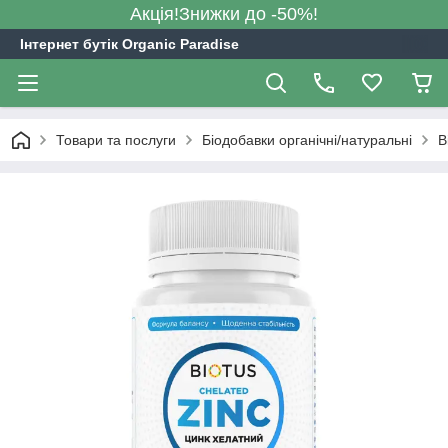
Акція!Знижки до -50%!
Інтернет бутік Organic Paradise
Товари та послуги
Біодобавки органічні/натуральні
B