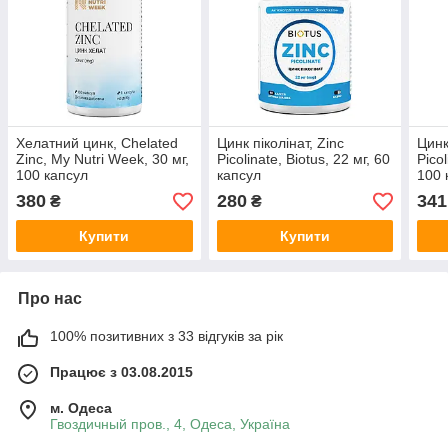
Хелатний цинк, Chelated
Цинк піколінат, Zinc
Цинк
Zinc, My Nutri Week, 30 мг,
Picolinate, Biotus, 22 мг, 60
Picol
100 капсул
капсул
100 
380
280
341
₴
₴
Купити
Купити
Про нас
100% позитивних з 33 відгуків за рік
Працює з 03.08.2015
м. Одеса
Гвоздичный пров., 4, Одеса, Україна