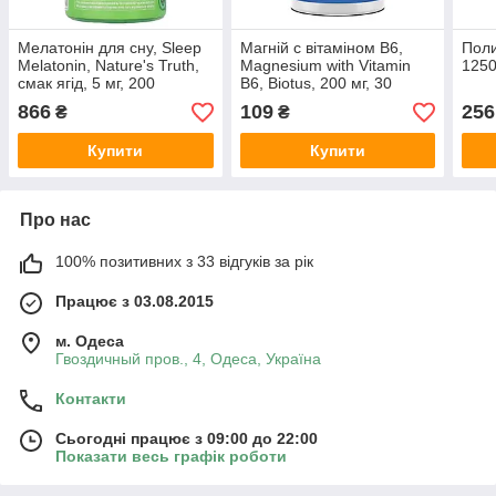
Мелатонін для сну, Sleep
Магній с вітаміном В6,
Поли
Melatonin, Nature's Truth,
Magnesium with Vitamin
1250
смак ягід, 5 мг, 200
B6, Biotus, 200 мг, 30
швидкорозчинних
таблеток
866
109
256
₴
₴
таблеток
Купити
Купити
Про нас
100% позитивних з 33 відгуків за рік
Працює з 03.08.2015
м. Одеса
Гвоздичный пров., 4, Одеса, Україна
Контакти
Сьогодні працює з 09:00 до 22:00
Показати весь графік роботи