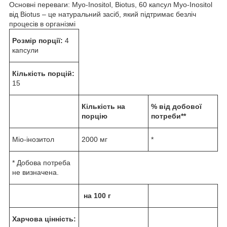
Основні переваги: Myo-Inositol, Biotus, 60 капсул Myo-Inositol
від Biotus – це натуральний засіб, який підтримає безліч
процесів в організмі
Розмір порції:
4
капсули
Кількість порцій:
15
Кількість на
% від добової
порцію
потреби**
Міо-інозитол
2000 мг
*
* Добова потреба
не визначена.
на 100 г
Харчова цінність: