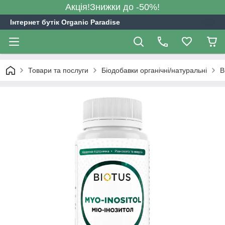
Акція!Знижки до -50%!
Інтернет бутік Organic Paradise
Товари та послуги
Біодобавки органічні/натуральні
B