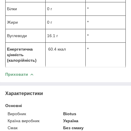
Білки
0 г
*
Жири
0 г
*
Вуглеводи
16.1 г
*
Енергетична
60.4 ккал
*
цінність
(калорійність)
Приховати
Характеристики
Основні
Виробник
Biotus
Країна виробник
Україна
Смак
Без смаку