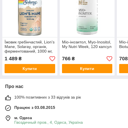
Їжовик гребінчастий, Lion's
Міо-інозитол, Myo-Inositol,
Міо-
Mane, Solaray, органік,
My Nutri Week, 120 капсул
Biot
ферментований, 1000 мг,
60 органічних капсул (500
1 489
766
708
₴
₴
мг у капсулі)
Купити
Купити
Про нас
100% позитивних з 33 відгуків за рік
Працює з 03.08.2015
м. Одеса
Гвоздичный пров., 4, Одеса, Україна