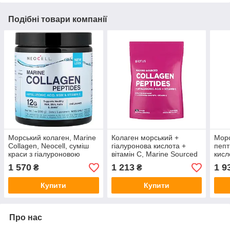
Подібні товари компанії
Морський колаген, Marine
Колаген морський +
Морс
Collagen, Neocell, суміш
гіалуронова кислота +
пепт
краси з гіалуроновою
вітамін C, Marine Sourced
кисл
кислотою, МСМ і
Collagen Peptides +
Mari
1 570
1 213
1 9
₴
₴
вітаміном С, порошок, без
Hyaluronic Acid + Vitamin
Pept
смаку, 200 г
C, Biotus, 206 г
+ Vi
Купити
Купити
Про нас