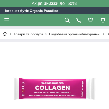
Акція!Знижки до -50%!
Інтернет бутік Organic Paradise
Товари та послуги
Біодобавки органічні/натуральні
B