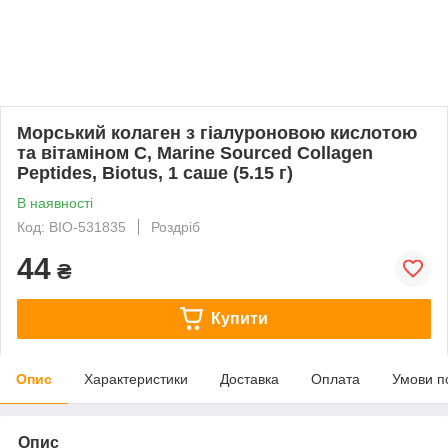
Морський колаген з гіалуроновою кислотою
та вітаміном С, Marine Sourced Collagen
Peptidеs, Biotus, 1 саше (5.15 г)
В наявності
Код: BIO-531835
Роздріб
44
₴
Купити
Опис
Характеристики
Доставка
Оплата
Умови п
Опис