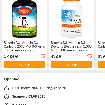
Вітамін D3, Vitamin D3,
Вітамін D3, Vitamin D3,
Віта
Carlson, 2000 МО (50 мкг),
Doctor's Best, 25 мкг (1000
Carl
360 гелевих капсул
МО), 180 гелевих капсул
000 
капс
1 424
432
859
₴
₴
Купити
Купити
Про нас
100% позитивних з 33 відгуків за рік
Працює з 03.08.2015
м. Одеса