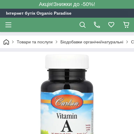
Акція!Знижки до -50%!
Інтернет бутік Organic Paradise
Товари та послуги
Біодобавки органічні/натуральні
C