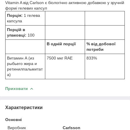
Vitamin A від Carlson є біологічно активною добавкою у зручній
формі гелевих капсул
Порція:
1 гелева
капсула
Порцій в
упаковці:
100
В одній порції
% від добової
потреби
Витамин А (из
7500 мкг RAE
833%
рыбьего жира и
ретинилпальмитат
а)
Приховати
Характеристики
Основні
Виробник
Carlsson