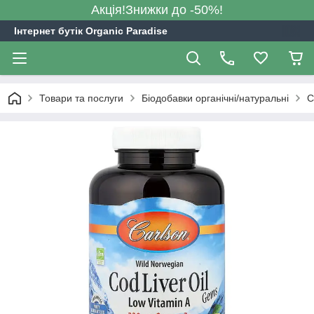
Акція!Знижки до -50%!
Інтернет бутік Organic Paradise
Товари та послуги
Біодобавки органічні/натуральні
C