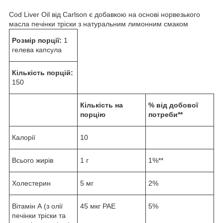
Cod Liver Oil від Carlson є добавкою на основі норвезького
масла печінки тріски з натуральним лимонним смаком
Розмір порції:
1
гелева капсула
Кількість порцій:
150
Кількість на
% від добової
порцію
потреби**
Калорії
10
Всього жирів
1 г
1%**
Холестерин
5 мг
2%
Вітамін А (з олії
45 мкг РАЕ
5%
печінки тріски та