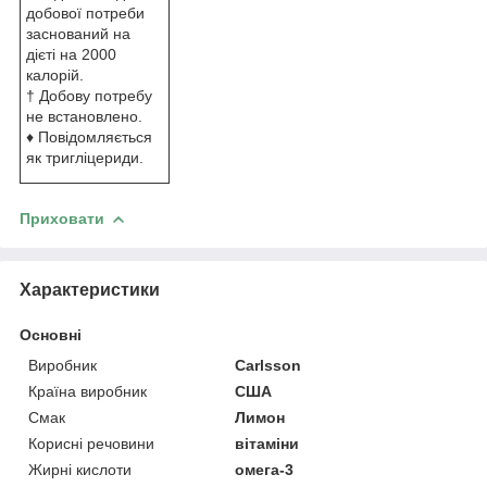
добової потреби
заснований на
дієті на 2000
калорій.
† Добову потребу
не встановлено.
♦ Повідомляється
як тригліцериди.
Приховати
Характеристики
Основні
Виробник
Carlsson
Країна виробник
США
Смак
Лимон
Корисні речовини
вітаміни
Жирні кислоти
омега-3