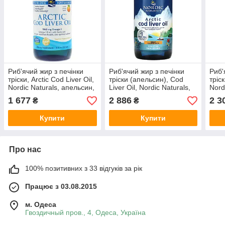
Риб'ячий жир з печінки
Риб'ячий жир з печінки
Риб'
тріски, Arctic Cod Liver Oil,
тріски (апельсин), Cod
тріск
Nordic Naturals, апельсин,
Liver Oil, Nordic Naturals,
Nord
арктичний, 237 мл
арктичний, 473 мл.
аркт
1 677
2 886
2 3
₴
₴
капс
Купити
Купити
Про нас
100% позитивних з 33 відгуків за рік
Працює з 03.08.2015
м. Одеса
Гвоздичный пров., 4, Одеса, Україна