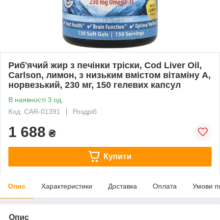
Риб'ячий жир з печінки тріски, Cod Liver Oil,
Carlson, лимон, з низьким вмістом вітаміну А,
норвезький, 230 мг, 150 гелевих капсул
В наявності 3 од.
Код: CAR-01391
Роздріб
1 688
₴
Купити
Опис
Характеристики
Доставка
Оплата
Умови п
Опис