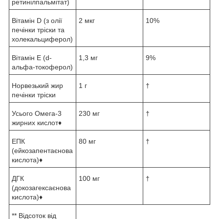
ретинілпальмітат)
Вітамін D (з олії
2 мкг
10%
печінки тріски та
холекальциферол)
Вітамін Е (d-
1,3 мг
9%
альфа-токоферол)
Норвезький жир
1 г
†
печінки тріски
Усього Омега-3
230 мг
†
жирних кислот♦
ЕПК
80 мг
†
(ейкозапентаєнова
кислота)♦
ДГК
100 мг
†
(докозагексаєнова
кислота)♦
** Відсоток від