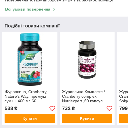
Всі умови повернення
Подібні товари компанії
Журавлина, Cranberry,
Журавлина Комплекс /
Жура
Nature's Way, преміум
Cranberry complex
Cran
суміш, 400 мг, 60
Nutriexpert ,60 капсул
Solg
веганських капсул
росл
538
732
799
₴
₴
Купити
Купити