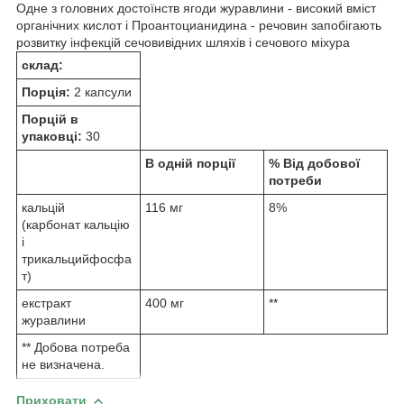
Одне з головних достоїнств ягоди журавлини - високий вміст
органічних кислот і Проантоцианидина - речовин запобігають
розвитку інфекцій сечовивідних шляхів і сечового міхура
склад:
Порція:
2 капсули
Порцій в
упаковці:
30
В одній порції
% Від добової
потреби
кальцій
116 мг
8%
(карбонат кальцію
і
трикальцийфосфа
т)
екстракт
400 мг
**
журавлини
** Добова потреба
не визначена.
Приховати