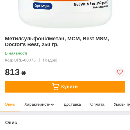
Метилсульфонілметан, МСМ, Best MSM,
Doctor's Best, 250 гр.
В наявності
Код: DRB-00076
Роздріб
813
₴
Купити
Опис
Характеристики
Доставка
Оплата
Умови п
Опис