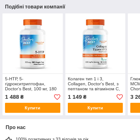
Подібні товари компанії
5-НТР, 5-
Колаген тип 1 і 3,
Глюк
гідрокситриптофан,
Collagen, Doctor's Best, з
МСМ
Doctor's Best, 100 мг, 180
пептаном та вітаміном С,
Chon
веганських капсул
1000 мг, 180 таблеток
Best
1 488
1 149
3 2
₴
₴
капс
Купити
Купити
Про нас
100% позитивних з 33 відгуків за рік