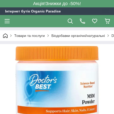
Акція!Знижки до -50%!
Інтернет бутік Organic Paradise
Товари та послуги
Біодобавки органічні/натуральні
D