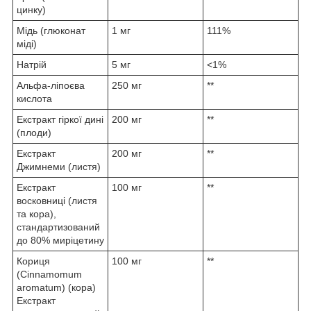
цинку)
Мідь (глюконат
1 мг
111%
міді)
Натрій
5 мг
<1%
Альфа-ліпоєва
250 мг
**
кислота
Екстракт гіркої дині
200 мг
**
(плоди)
Екстракт
200 мг
**
Джимнеми (листя)
Екстракт
100 мг
**
восковниці (листя
та кора),
стандартизований
до 80% миріцетину
Кориця
100 мг
**
(Cinnamomum
aromatum) (кора)
Екстракт