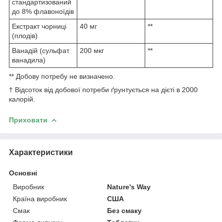
стандартизований
до 8% флавоноїдів
Екстракт чорниці
40 мг
**
(плодів)
Ванадій (сульфат
200 мкг
**
ванадила)
** Добову потребу не визначено.
† Відсоток від добової потреби ґрунтується на дієті в 2000
калорій.
Приховати
Характеристики
Основні
Виробник
Nature's Way
Країна виробник
США
Смак
Без смаку