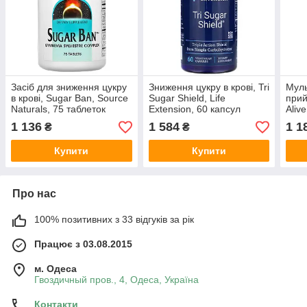
Засіб для зниження цукру
Зниження цукру в крові, Tri
Муль
в крові, Sugar Ban, Source
Sugar Shield, Life
прий
Naturals, 75 таблеток
Extension, 60 капсул
Alive
Mult
1 136
1 584
1 1
₴
₴
60 т
Купити
Купити
Про нас
100% позитивних з 33 відгуків за рік
Працює з 03.08.2015
м. Одеса
Гвоздичный пров., 4, Одеса, Україна
Контакти