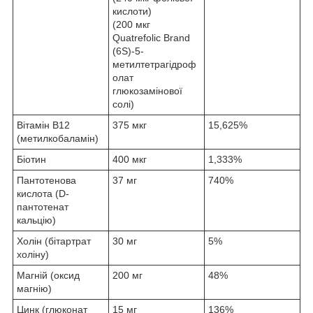
кислоти)
(200 мкг
Quatrefolic Brand
(6S)-5-
метилтетрагідроф
олат
глюкозамінової
солі)
Вітамін B12
375 мкг
15,625%
(метилкобаламін)
Біотин
400 мкг
1,333%
Пантотенова
37 мг
740%
кислота (D-
пантотенат
кальцію)
Холін (бітартрат
30 мг
5%
холіну)
Магній (оксид
200 мг
48%
магнію)
Цинк (глюконат
15 мг
136%