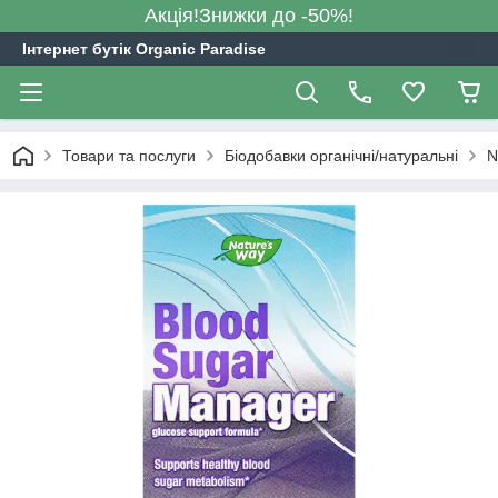
Акція!Знижки до -50%!
Інтернет бутік Organic Paradise
Товари та послуги
Біодобавки органічні/натуральні
N