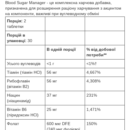
Blood Sugar Manager - це комплексна харчова добавка,
призначена для розширення раціону харчування з акцентом
на компоненти, важливі при вуглеводному обміні
Порція:
2
таблетки
Порцій в
упаковці:
30
В одній порції
% від добової
потреби**
Усього вуглеводів
<1 г
<1%†
Тіамін (тіамін HCl)
56 мг
4,667%
Рибофлавін
56 мг
4,308%
(вітамін В2)
Ніацин
37 мг
231%
(ніацинамід)
Вітамін B6
25 мг
1,471%
(піридоксин HCl)
Фолат
600 мкг DFE
150%
(240 мкг фолієвої