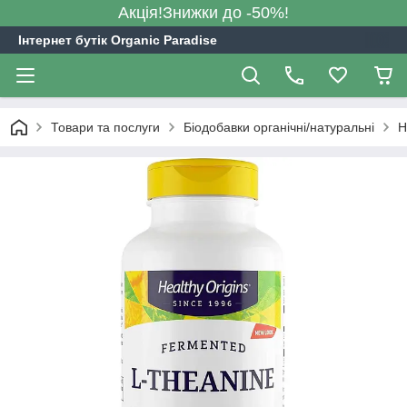
Акція!Знижки до -50%!
Інтернет бутік Organic Paradise
Товари та послуги
Біодобавки органічні/натуральні
H