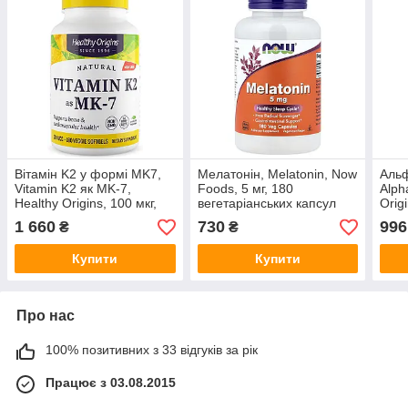
Вітамін K2 у формі MK7,
Мелатонін, Melatonin, Now
Альф
Vitamin K2 як MK-7,
Foods, 5 мг, 180
Alph
Healthy Origins, 100 мкг,
вегетаріанських капсул
Orig
180 вегетаріанських
1 660
730
996
₴
₴
м'яких капсул
Купити
Купити
Про нас
100% позитивних з 33 відгуків за рік
Працює з 03.08.2015