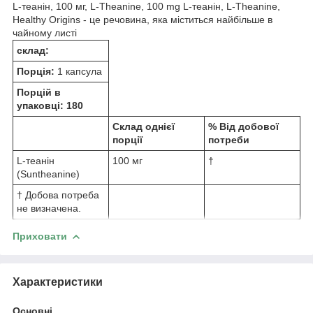
L-теанін, 100 мг, L-Theanine, 100 mg L-теанін, L-Theanine,
Healthy Origins - це речовина, яка міститься найбільше в
чайному листі
склад:
Порція:
1 капсула
Порцій в
упаковці: 180
Склад однієї
% Від добової
порції
потреби
L-теанін
100 мг
†
(Suntheanine)
† Добова потреба
не визначена.
Приховати
Характеристики
Основні