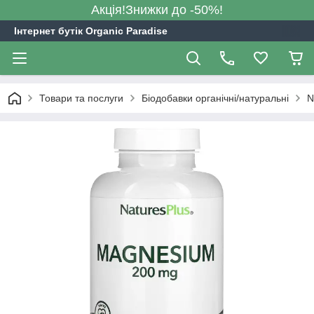
Акція!Знижки до -50%!
Інтернет бутік Organic Paradise
Товари та послуги
Біодобавки органічні/натуральні
N