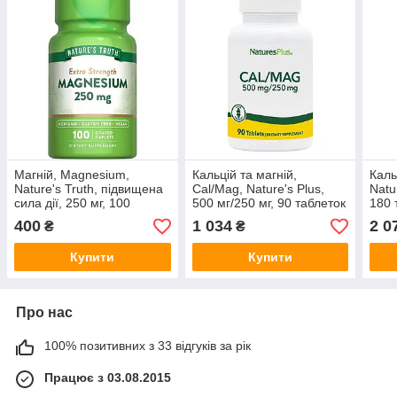
Магній, Magnesium,
Кальцій та магній,
Каль
Nature's Truth, підвищена
Cal/Mag, Nature's Plus,
Natu
сила дії, 250 мг, 100
500 мг/250 мг, 90 таблеток
180 
каплет
400
1 034
2 0
₴
₴
Купити
Купити
Про нас
100% позитивних з 33 відгуків за рік
Працює з 03.08.2015