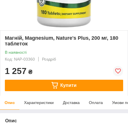
Магній, Magnesium, Nature's Plus, 200 мг, 180
таблеток
В наявності
Код: NAP-03360
Роздріб
1 257
₴
Купити
Опис
Характеристики
Доставка
Оплата
Умови п
Опис