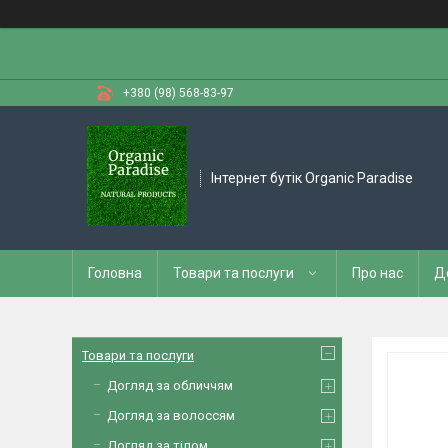
+380 (98) 568-83-97
Інтернет бутік Organic Paradise
Головна
Товари та послуги
Про нас
Д
Товари та послуги
Догляд за обличчям
Догляд за волоссям
Догляд за тілом