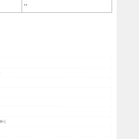
**
s
8+)