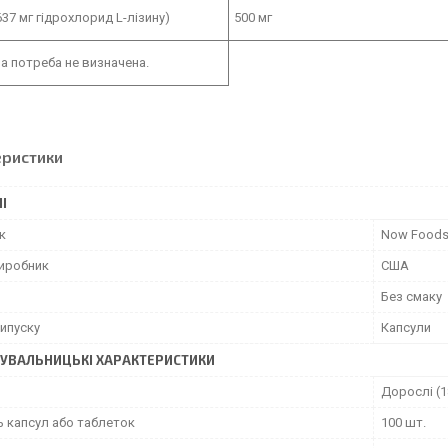
637 мг гідрохлорид L-лізину)
500 мг
а потреба не визначена.
еристики
І
к
Now Food
виробник
США
Без смаку
ипуску
Капсули
УВАЛЬНИЦЬКІ ХАРАКТЕРИСТИКИ
Дорослі (1
ь капсул або таблеток
100 шт.