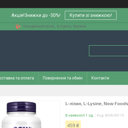
Акція!Знижки до -50%!
Купити зi знижкою!
Гвоздичный пров., 4, Одеса, Україна
оставка та оплата
Повернення та обмін
Контакти
L-лізин, L-Lysine, Now Foods
В наявності 1 од.
Код:
NOW-00110
459 ₴