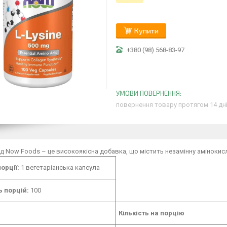
Купити
+380 (98) 568-83-97
повернення товару протягом 14 дн
від Now Foods – це високоякісна добавка, що містить незамінну амінок
орції:
1 вегетаріанська капсула
ь порцій:
100
Кількість на порцію