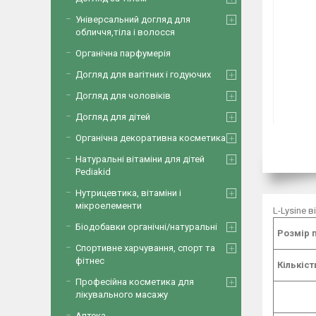
Універсальний догляд для
обличчя,тіла і волосся
Органічна парфумерія
Догляд для вагітних і годуючих
Догляд для чоловіків
Догляд для дітей
Органічна декоративна косметика
Натуральні вітаміни для дітей
Pediakid
Нутрицевтика, вітаміни і
мікроелементи
L-Lysine 
Біодобавки органічні/натуральні
Розмір п
Спортивне харчування, спорт та
фітнес
Кількіст
Професійна косметика для
лікувального масажу
Аптека