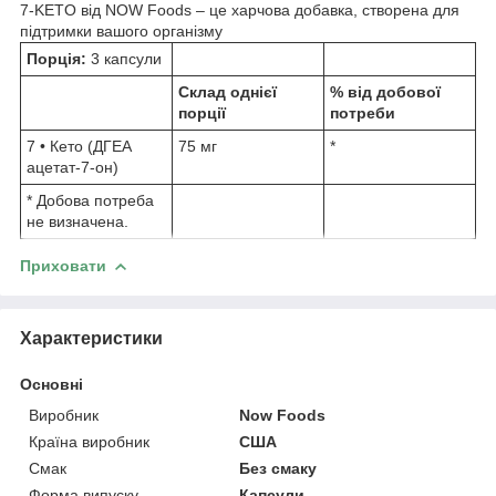
7-KETO від NOW Foods – це харчова добавка, створена для
підтримки вашого організму
Порція:
3 капсули
Склад однієї
% від добової
порції
потреби
7 • Кето (ДГЕА
75 мг
*
ацетат-7-он)
* Добова потреба
не визначена.
Приховати
Характеристики
Основні
Виробник
Now Foods
Країна виробник
США
Смак
Без смаку
Форма випуску
Капсули