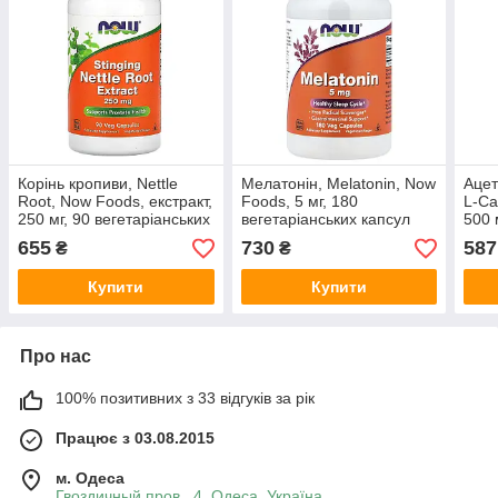
Корінь кропиви, Nettle
Мелатонін, Melatonin, Now
Ацет
Root, Now Foods, екстракт,
Foods, 5 мг, 180
L-Ca
250 мг, 90 вегетаріанських
вегетаріанських капсул
500 
капсул
капс
655
730
587
₴
₴
Купити
Купити
Про нас
100% позитивних з 33 відгуків за рік
Працює з 03.08.2015
м. Одеса
Гвоздичный пров., 4, Одеса, Україна