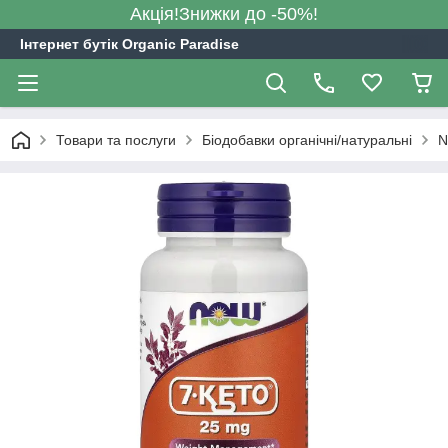
Акція!Знижки до -50%!
Інтернет бутік Organic Paradise
Товари та послуги
Біодобавки органічні/натуральні
N