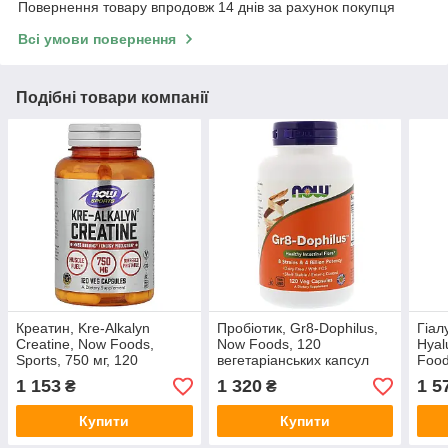
Повернення товару впродовж 14 днів за рахунок покупця
Всі умови повернення
Подібні товари компанії
Креатин, Kre-Alkalyn
Пробіотик, Gr8-Dophilus,
Гіал
Creatine, Now Foods,
Now Foods, 120
Hyal
Sports, 750 мг, 120
вегетаріанських капсул
Food
вегетаріанських капсул
мг, 
1 153
1 320
1 5
₴
₴
капс
Купити
Купити