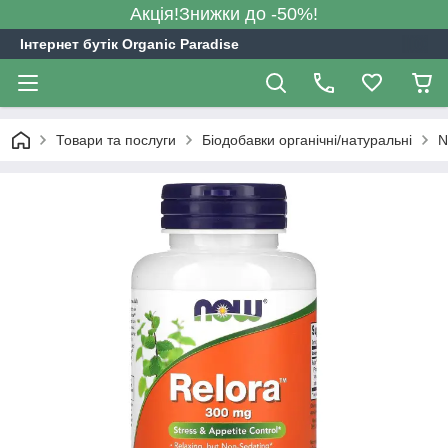
Акція!Знижки до -50%!
Інтернет бутік Organic Paradise
Товари та послуги
Біодобавки органічні/натуральні
N