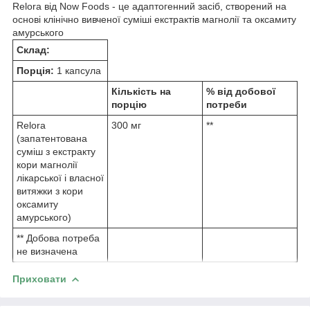
Relora від Now Foods - це адаптогенний засіб, створений на
основі клінічно вивченої суміші екстрактів магнолії та оксамиту
амурського
Склад:
Порція:
1 капсула
Кількість на
% від добової
порцію
потреби
Relora
300 мг
**
(запатентована
суміш з екстракту
кори магнолії
лікарської і власної
витяжки з кори
оксамиту
амурського)
** Добова потреба
не визначена
Приховати