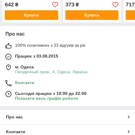
вишні, без цукру, 500 МО,
капсул
642
373
717
₴
₴
90 жувальних цукерок
Купити
Купити
Про нас
100% позитивних з 33 відгуків за рік
Працює з 03.08.2015
м. Одеса
Гвоздичный пров., 4, Одеса, Україна
Контакти
Сьогодні працює з 10:00 до 22:00
Показати весь графік роботи
Про нас
Контакти