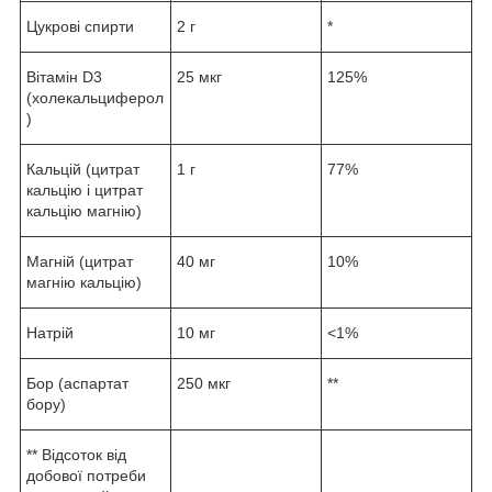
Цукрові спирти
2 г
*
Вітамін D3
25 мкг
125%
(холекальциферол
)
Кальцій (цитрат
1 г
77%
кальцію і цитрат
кальцію магнію)
Магній (цитрат
40 мг
10%
магнію кальцію)
Натрій
10 мг
<1%
Бор (аспартат
250 мкг
**
бору)
** Відсоток від
добової потреби