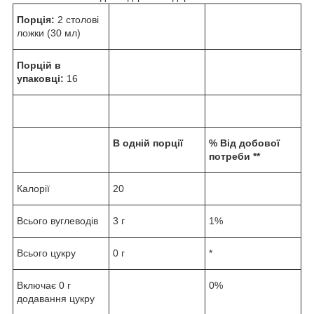
Порція:
2 столові
ложки (30 мл)
Порцій в
упаковці:
16
В одній порції
% Від добової
потреби **
Калорії
20
Всього вуглеводів
3 г
1%
Всього цукру
0 г
*
Включає 0 г
0%
додавання цукру