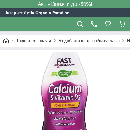
Акція!Знижки до -50%!
Інтернет бутік Organic Paradise
Товари та послуги
Біодобавки органічні/натуральні
H