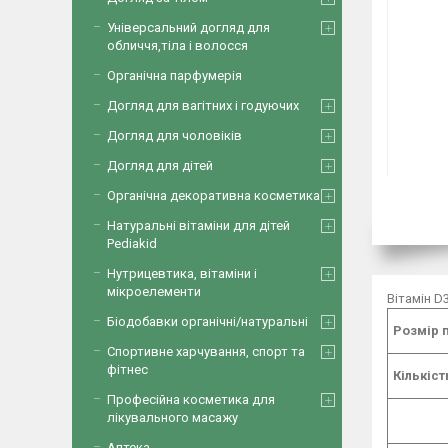
Універсальний догляд для
обличчя,тіла і волосся
Органічна парфумерія
Догляд для вагітних і годуючих
Догляд для чоловіків
Догляд для дітей
Органічна декоративна косметика
Натуральні вітаміни для дітей
Pediakid
Нутрицевтика, вітаміни і
мікроелементи
Вітамін D3
Біодобавки органічні/натуральні
Розмір п
Спортивне харчування, спорт та
фітнес
Кількіст
Професійна косметика для
лікувального масажу
Аптека