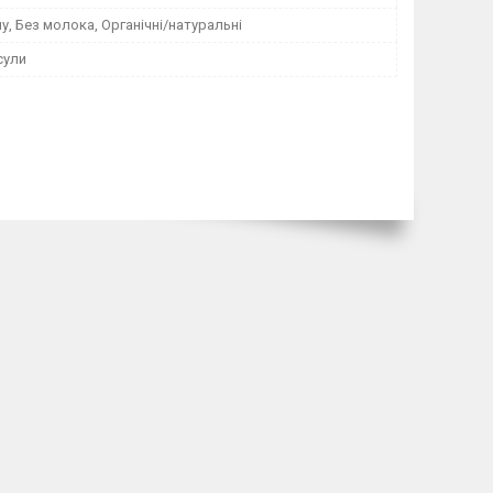
у, Без молока, Органічні/натуральні
сули