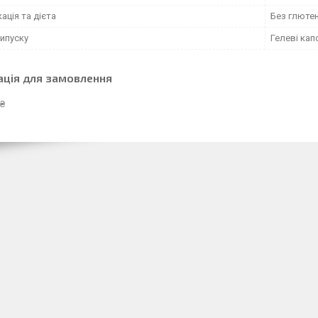
ація та дієта
Без глютен
ипуску
Гелеві кап
ація для замовлення
 ₴