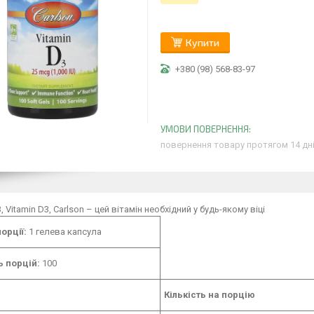
Купити
+380 (98) 568-83-97
повернення товару протягом 14 дн
, Vitamin D3, Carlson – цей вітамін необхідний у будь-якому віці
орції:
1 гелева капсула
ь порцій:
100
Кількість на порцію