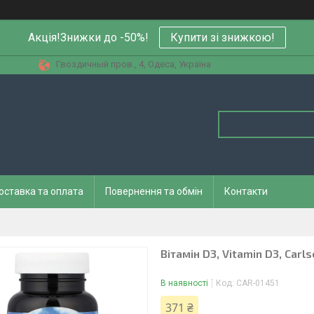
Акція!Знижки до -50%!
Купити зi знижкою!
Гвоздичный пров., 4, Одеса, Україна
оставка та оплата
Повернення та обмін
Контакти
Вітамін D3, Vitamin D3, Carl
В наявності
Код:
CAR-01451
371 ₴