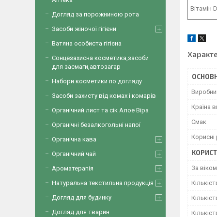
Вітамін 
Догляд за порожниною рота
Засоби жіночої гігієни
Ватяна особиста гігієна
Характ
Сонцезахисна косметика,засоби
для засмаги,автозагар
ОСНОВН
Набори косметики по догляду
Виробни
Засоби захисту від комах і комарів
Країна 
Органічний лист та сік Алое Віра
Смак
Органічні безалкогольні напої
Корисні
Органічна кава
КОРИСТ
Органічний чай
За віком
Ароматерапія
Кількіст
Натуральна текстильна продукція
Догляд для будинку
Кількіст
Догляд для тварин
Кількіст