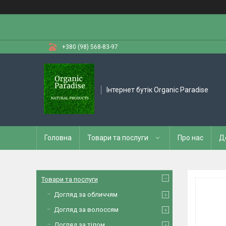
+380 (98) 568-83-97
Інтернет бутік Organic Paradise
Головна
Товари та послуги
Про нас
Д
Товари та послуги
Догляд за обличчям
Догляд за волоссям
Догляд за тілом