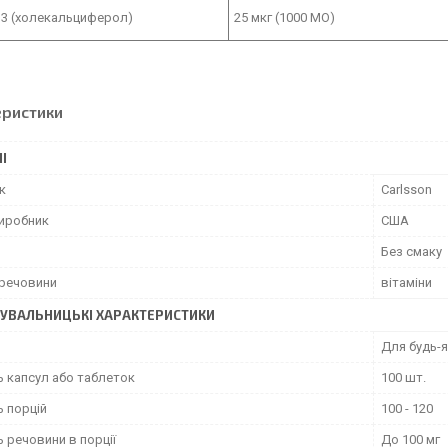
D3 (холекальциферол)
25 мкг (1000 МО)
еристики
І
к
Carlsson
виробник
США
Без смаку
 речовини
вітаміни
УВАЛЬНИЦЬКІ ХАРАКТЕРИСТИКИ
Для будь-я
ь капсул або таблеток
100 шт.
ь порцій
100 - 120
ь речовини в порції
До 100 мг