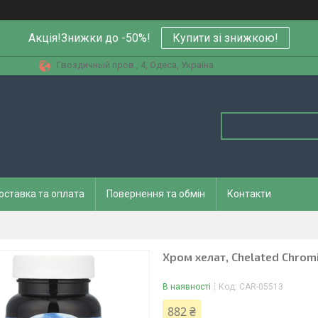
Акція!Знижки до -50%!
Купити зi знижкою!
Гвоздичный пров., 4, Одеса, Україна
оставка та оплата
Повернення та обмін
Контакти
Хром хелат, Chelated Chromi
В наявності
Код:
CAR-05513
882 ₴