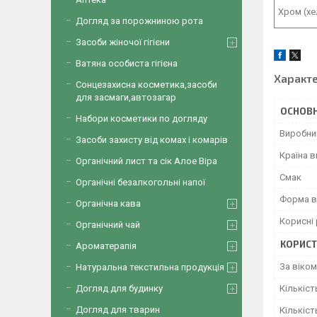
Хром (
хе
Догляд за порожниною рота
Засоби жіночої гігієни
Ватяна особиста гігієна
Характ
Сонцезахисна косметика,засоби
для засмаги,автозагар
ОСНОВН
Набори косметики по догляду
Виробни
Засоби захисту від комах і комарів
Країна 
Органічний лист та сік Алое Віра
Смак
Органічні безалкогольні напої
Форма в
Органічна кава
Корисні
Органічний чай
КОРИСТ
Ароматерапія
За віком
Натуральна текстильна продукція
Кількіст
Догляд для будинку
Догляд для тварин
Кількіст