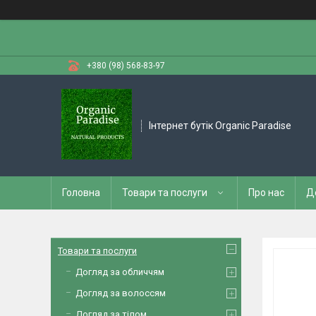
+380 (98) 568-83-97
Інтернет бутік Organic Paradise
Головна
Товари та послуги
Про нас
Д
Товари та послуги
Догляд за обличчям
Догляд за волоссям
Догляд за тілом