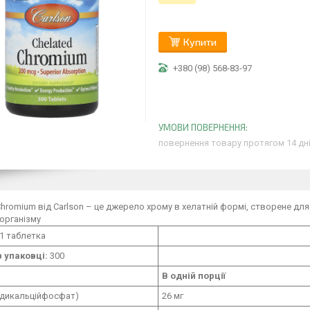
Купити
+380 (98) 568-83-97
повернення товару протягом 14 дн
Chromium від Carlson – це джерело хрому в хелатній формі, створене дл
організму
1 таблетка
в упаковці:
300
В одній порції
(дикальційфосфат)
26 мг