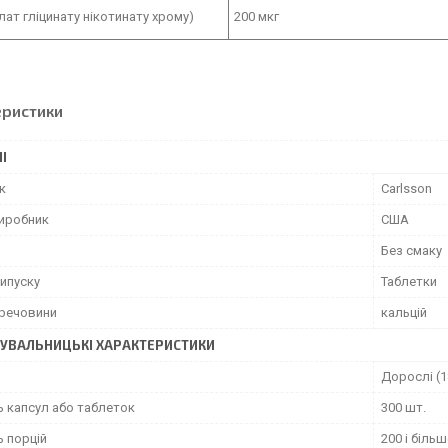
лат гліцинату нікотинату хрому)
200 мкг
еристики
І
к
Carlsson
виробник
США
Без смаку
ипуску
Таблетки
 речовини
кальцій
УВАЛЬНИЦЬКІ ХАРАКТЕРИСТИКИ
Дорослі (1
ь капсул або таблеток
300 шт.
ь порцій
200 і більш