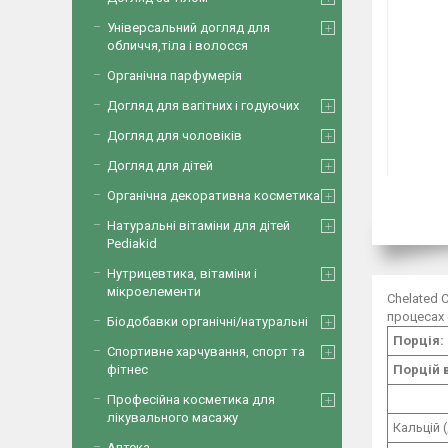
Універсальний догляд для
обличчя,тіла і волосся
Органічна парфумерія
Догляд для вагітних і годуючих
Догляд для чоловіків
Догляд для дітей
Органічна декоративна косметика
Натуральні вітаміни для дітей
Pediakid
Нутрицевтика, вітаміни і
мікроелементи
Chelated 
процесах 
Біодобавки органічні/натуральні
Порція:
Спортивне харчування, спорт та
Порцій 
фітнес
Професійна косметика для
лікувального масажу
Кальцій 
Аптека