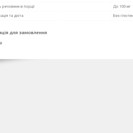
ь речовини в порції
До 100 мг
ація та дієта
Без глютен
ація для замовлення
 ₴