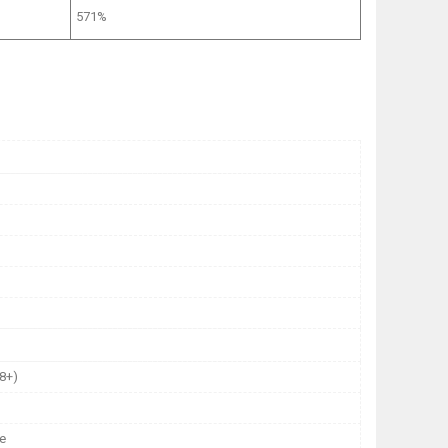
571%
8+)
е