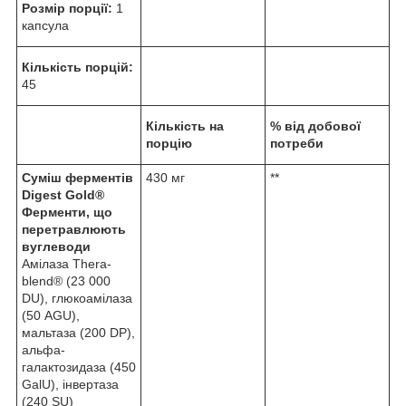
Розмір порції:
1
капсула
Кількість порцій:
45
Кількість на
% від добової
порцію
потреби
Суміш ферментів
430 мг
**
Digest Gold®
Ферменти, що
перетравлюють
вуглеводи
Амілаза Thera-
blend® (23 000
DU), глюкоамілаза
(50 AGU),
мальтаза (200 DP),
альфа-
галактозидаза (450
GalU), інвертаза
(240 SU)