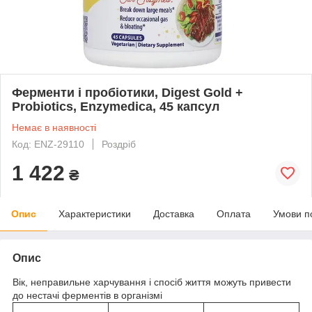
Ферменти і пробіотики, Digest Gold +
Probiotics, Enzymedica, 45 капсул
Немає в наявності
Код: ENZ-29110
Роздріб
1 422
₴
Опис
Характеристики
Доставка
Оплата
Умови п
Опис
Вік, неправильне харчування і спосіб життя можуть привести
до нестачі ферментів в організмі