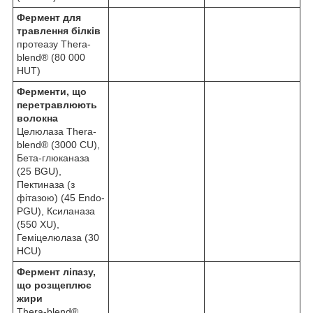
Фермент для
травлення білків
протеазу Thera-
blend® (80 000
HUT)
Ферменти, що
перетравлюють
волокна
Целюлаза Thera-
blend® (3000 CU),
Бета-глюканаза
(25 BGU),
Пектиназа (з
фітазою) (45 Endo-
PGU), Ксиланаза
(550 XU),
Геміцелюлаза (30
HCU)
Фермент ліпазу,
що розщеплює
жири
Thera-blend®