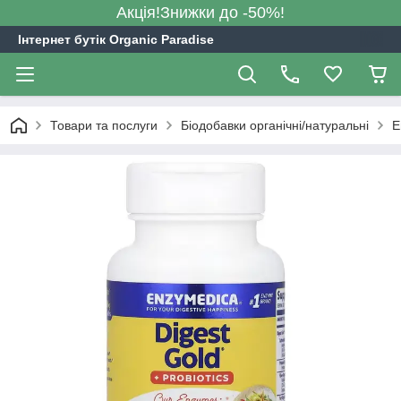
Акція!Знижки до -50%!
Інтернет бутік Organic Paradise
Товари та послуги
Біодобавки органічні/натуральні
E