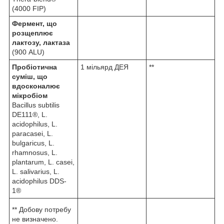
(4000 FIP)
Фермент, що
розщеплює
лактозу, лактаза
(900 ALU)
Пробіотична
1 мільярд ДЕЯ
**
суміш, що
вдосконалює
мікробіом
Bacillus subtilis
DE111®, L.
acidophilus, L.
paracasei, L.
bulgaricus, L.
rhamnosus, L.
plantarum, L. casei,
L. salivarius, L.
acidophilus DDS-
1®
** Добову потребу
не визначено.