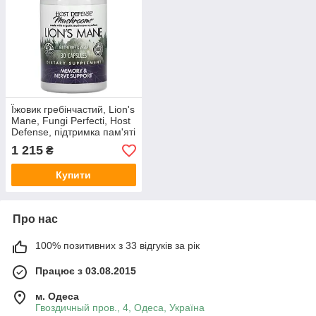
Їжовик гребінчастий, Lion's
Mane, Fungi Perfecti, Host
Defense, підтримка пам'яті
та нервів, 1 г, 30
1 215
₴
вегетаріанських капсул
Купити
Про нас
100% позитивних з 33 відгуків за рік
Працює з 03.08.2015
м. Одеса
Гвоздичный пров., 4, Одеса, Україна