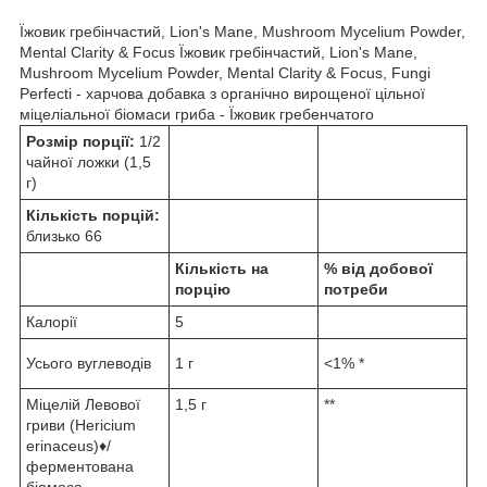
Їжовик гребінчастий, Lion's Mane, Mushroom Mycelium Powder,
Mental Clarity & Focus Їжовик гребінчастий, Lion's Mane,
Mushroom Mycelium Powder, Mental Clarity & Focus, Fungi
Perfecti - харчова добавка з органічно вирощеної цільної
міцеліальної біомаси гриба - Їжовик гребенчатого
Розмір порції:
1/2
чайної ложки (1,5
г)
Кількість порцій:
близько 66
Кількість на
% від добової
порцію
потреби
Калорії
5
Усього вуглеводів
1 г
<1% *
Міцелій Левової
1,5 г
**
гриви (Hericium
erinaceus)♦/
ферментована
біомаса