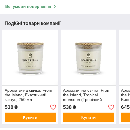
Всі умови повернення
Подібні товари компанії
Ароматична свічка, From
Ароматична свічка, From
Аром
the Island, Екзотичний
the Island, Tropical
the 
кактус, 250 мл
monsoon (Тропічний
Вино
Мусон), 250 мл
538
538
645
₴
₴
Купити
Купити