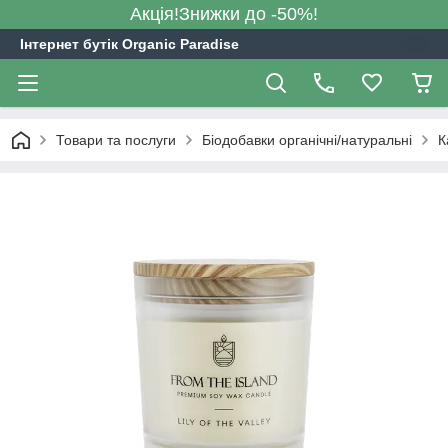
Акція!Знижки до -50%!
Інтернет бутік Organic Paradise
Товари та послуги
Біодобавки органічні/натуральні
К