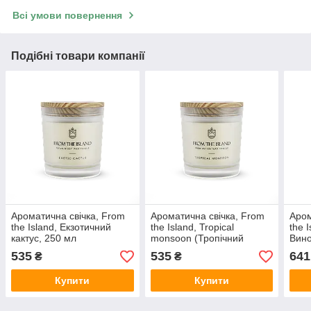
Всі умови повернення
Подібні товари компанії
Ароматична свічка, From
Ароматична свічка, From
Аром
the Island, Екзотичний
the Island, Tropical
the 
кактус, 250 мл
monsoon (Тропічний
Вино
Мусон), 250 мл
535
535
641
₴
₴
Купити
Купити