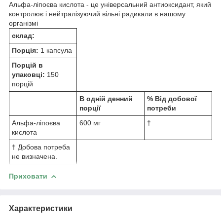
Альфа-ліпоєва кислота - це універсальний антиоксидант, який
контролює і нейтралізуючий вільні радикали в нашому
організмі
склад:
Порція:
1 капсула
Порцій в
упаковці:
150
порцій
В одній денний
% Від добової
порції
потреби
Альфа-ліпоєва
600 мг
†
кислота
† Добова потреба
не визначена.
Приховати
Характеристики