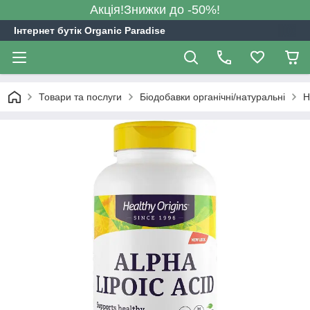
Акція!Знижки до -50%!
Інтернет бутік Organic Paradise
Товари та послуги
Біодобавки органічні/натуральні
H