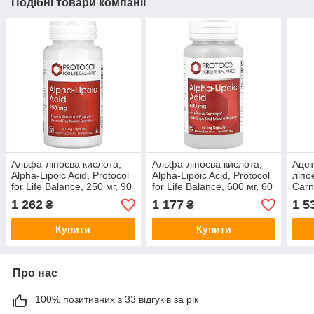
Подібні товари компанії
Альфа-ліпоєва кислота,
Альфа-ліпоєва кислота,
Ацет
Alpha-Lipoic Acid, Protocol
Alpha-Lipoic Acid, Protocol
ліпо
for Life Balance, 250 мг, 90
for Life Balance, 600 мг, 60
Carn
веганських капсул
вегетаріанських капсул
Acid
1 262
1 177
1 5
₴
₴
мг, 
Купити
Купити
Про нас
100% позитивних з 33 відгуків за рік