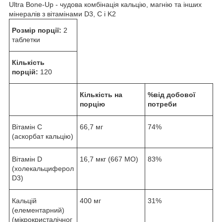
Ultra Bone-Up - чудова комбінація кальцію, магнію та інших
мінералів з вітамінами D3, С і K2
Розмір порції:
2
таблетки
Кількість
порцій:
120
Кількість на
%від добової
порцію
потреби
Вітамін С
66,7 мг
74%
(аскорбат кальцію)
Вітамін D
16,7 мкг (667 МО)
83%
(холекальциферол
D3)
Кальцій
400 мг
31%
(елементарний)
(мікрокристалічног