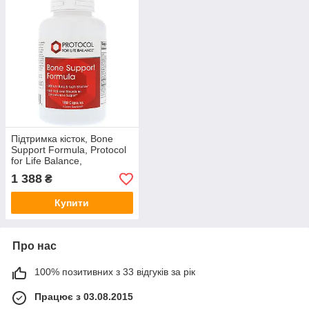
Підтримка кісток, Bone
Support Formula, Protocol
for Life Balance,
комплексна формула з
1 388
₴
MCHA, 180 капсул
Купити
Про нас
100% позитивних з 33 відгуків за рік
Працює з 03.08.2015