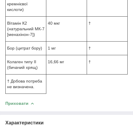
кремнієвої
кислоти)
Вітамін К2
40 мкг
†
(натуральний МК-7
[менахінон-7])
Бор (цитрат бору)
1 мг
†
Колаген типу II
16,66 мг
†
(бичачий хрящ)
† Добова потреба
не визначена.
Приховати
Характеристики