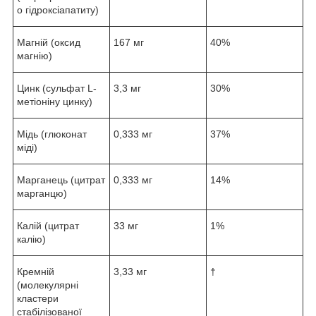
о гідроксіапатиту)
Магній (оксид
167 мг
40%
магнію)
Цинк (сульфат L-
3,3 мг
30%
метіоніну цинку)
Мідь (глюконат
0,333 мг
37%
міді)
Марганець (цитрат
0,333 мг
14%
марганцю)
Калій (цитрат
33 мг
1%
калію)
Кремній
3,33 мг
†
(молекулярні
кластери
стабілізованої