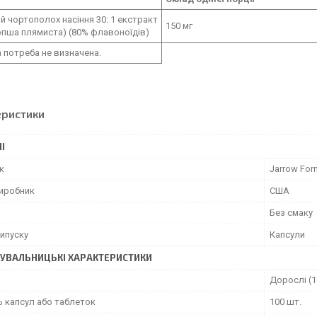
 чортополох насіння 30: 1 екстракт
150 мг
пша плямиста) (80% флавоноїдів)
 потреба не визначена.
еристики
І
к
Jarrow For
виробник
США
Без смаку
ипуску
Капсули
УВАЛЬНИЦЬКІ ХАРАКТЕРИСТИКИ
Дорослі (1
ь капсул або таблеток
100 шт.