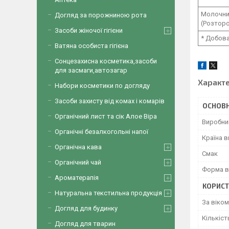
Молочний
Догляд за порожниною рота
(Розторо
Засоби жіночої гігієни
* Добова
Ватяна особиста гігієна
Сонцезахисна косметика,засоби
для засмаги,автозагар
Характ
Набори косметики по догляду
Засоби захисту від комах і комарів
ОСНОВН
Органічний лист та сік Алое Віра
Виробни
Органічні безалкогольні напої
Країна 
Органічна кава
Смак
Органічний чай
Форма в
Ароматерапія
КОРИСТ
Натуральна текстильна продукція
За віком
Догляд для будинку
Кількіст
Догляд для тварин