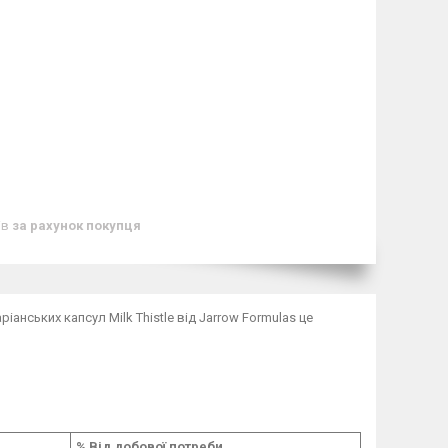
ів
за рахунок покупця
ріанських капсул Milk Thistle від Jarrow Formulas це
% Від добової потреби