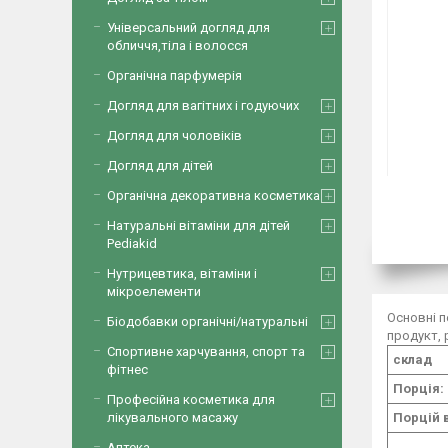
Універсальний догляд для
обличчя,тіла і волосся
Органічна парфумерія
Догляд для вагітних і годуючих
Догляд для чоловіків
Догляд для дітей
Органічна декоративна косметика
Натуральні вітаміни для дітей
Pediakid
Нутрицевтика, вітаміни і
мікроелементи
Основні пе
Біодобавки органічні/натуральні
продукт, 
Спортивне харчування, спорт та
склад
фітнес
Порція:
Професійна косметика для
Порцій 
лікувального масажу
Аптека