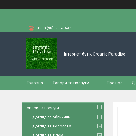
+380 (98) 568-83-97
Інтернет бутік Organic Paradise
Головна
Товари та послуги
Про нас
Д
Товари та послуги
Догляд за обличчям
Догляд за волоссям
Догляд за тілом