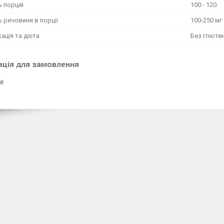
ь порцій
100 - 120
ь речовини в порції
100-250 мг
ація та дієта
Без глютен
ація для замовлення
 ₴