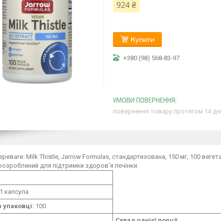
924 ₴
Купити
+380 (98) 568-83-97
повернення товару протягом 14 дн
реваги: Milk Thistle, Jarrow Formulas, стандартизована, 150 мг, 100 вегета
розроблений для підтримки здоров'я печінки
1 капсула
в упаковці:
100
Склад однієї порції