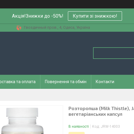
Акція!Знижки до -50%!
Купити зi знижкою!
Гвоздичный пров., 4, Одеса, Україна
оставка та оплата
Повернення та обмін
Контакти
Розторопша (Milk Thistle), 
вегетаріанських капсул
В наявності
Код:
JRW-14003