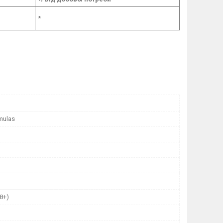
*
mulas
8+)