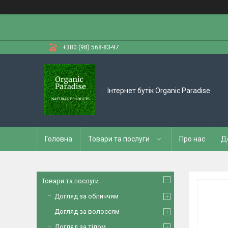
+380 (98) 568-83-97
Інтернет бутік Organic Paradise
Головна
Товари та послуги
Про нас
Д
Товари та послуги
Догляд за обличчям
Догляд за волоссям
Догляд за тілом