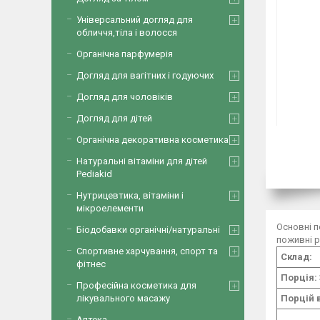
Універсальний догляд для
обличчя,тіла і волосся
Органічна парфумерія
Догляд для вагітних і годуючих
Догляд для чоловіків
Догляд для дітей
Органічна декоративна косметика
Натуральні вітаміни для дітей
Pediakid
Нутрицевтика, вітаміни і
мікроелементи
Основні п
Біодобавки органічні/натуральні
поживні р
Спортивне харчування, спорт та
Склад:
фітнес
Порція:
Професійна косметика для
Порцій 
лікувального масажу
Аптека