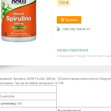
720 ₴
Купити
+380 (98) 568-83-97
повернення товару протягом 14 дн
ереваги: Spirulina, NOW Foods, 500 мг, 120 вегетаріанських капсул Спіру
ечовини, такі як вітаміни, мінерали та ГЛК
3 капсули
в упаковці:
60
В одній порції