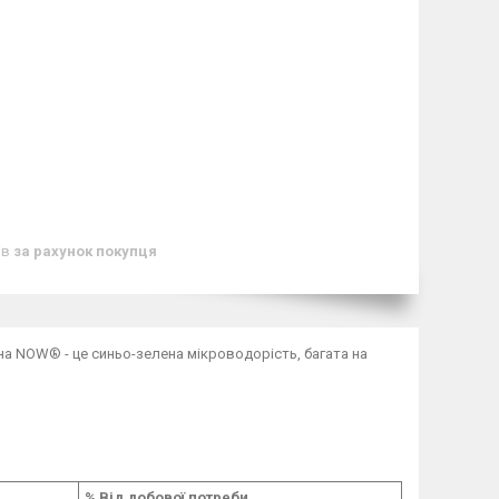
ів
за рахунок покупця
ліна NOW® - це синьо-зелена мікроводорість, багата на
% Від добової потреби