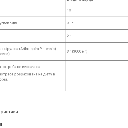
10
углеводів
<1 г
2 г
 спіруліна (Arthrospira Platensis)
3 г (3000 мг)
слина)
 потреба не визначена.
отреба розрахована на дієту в
орій.
еристики
І