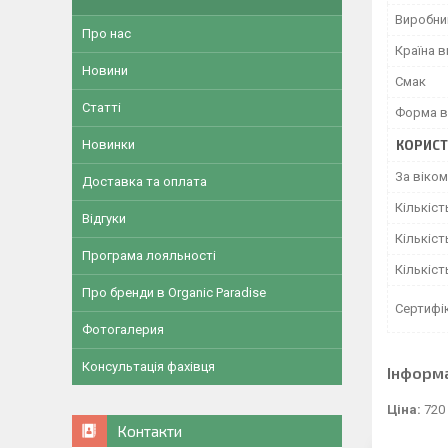
Виробни
Про нас
Країна 
Новини
Смак
Статті
Форма в
КОРИСТ
Новинки
За віком
Доставка та оплата
Кількіст
Відгуки
Кількіст
Програма лояльності
Кількіст
Про бренди в Organic Paradise
Сертифік
Фотогалерия
Консультація фахівця
Інформ
Ціна:
720
Контакти