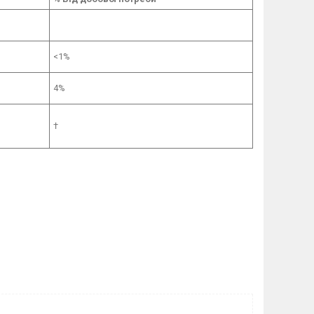
<1%
4%
†