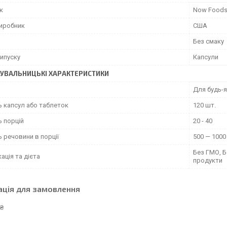
к
Now Food
виробник
США
Без смаку
ипуску
Капсули
УВАЛЬНИЦЬКІ ХАРАКТЕРИСТИКИ
Для будь-я
ь капсул або таблеток
120 шт.
ь порцій
20 - 40
ь речовини в порції
500 — 1000
Без ГМО, Б
ація та дієта
продукти
ація для замовлення
 ₴