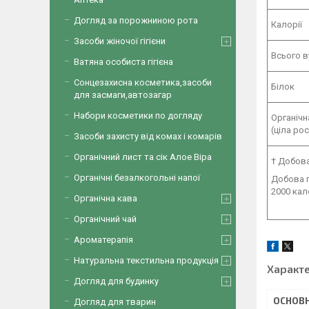
Догляд за порожниною рота
Калорії
Засоби жіночої гігієни
Всього в
Ватяна особиста гігієна
Сонцезахисна косметика,засоби
Білок
для засмаги,автозагар
Набори косметики по догляду
Органічна
(ціла ро
Засоби захисту від комах і комарів
Органічний лист та сік Алое Віра
† Добова
Органічні безалкогольні напої
Добова п
2000 кал
Органічна кава
Органічний чай
Ароматерапія
Натуральна текстильна продукція
Характ
Догляд для будинку
ОСНОВН
Догляд для тварин