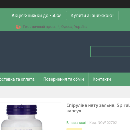
Акція!Знижки до -50%!
Купити зi знижкою!
Гвоздичный пров., 4, Одеса, Україна
оставка та оплата
Повернення та обмін
Контакти
Спіруліна натуральна, Spiru
капсул
В наявності
Код:
NOW-02702