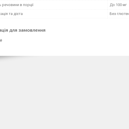
ь речовини в порції
До 100 мг
ація та дієта
Без глютен
ація для замовлення
 ₴