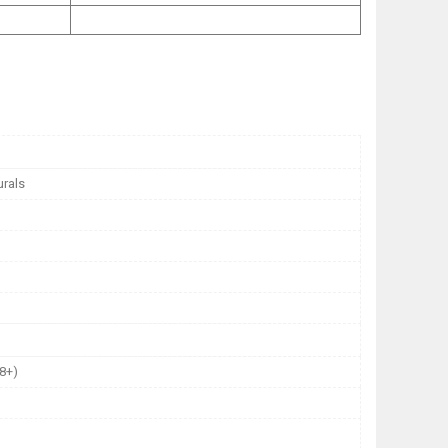
urals
8+)