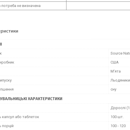
 потреба не визначена
еристики
І
к
Source Nat
виробник
США
М'ята
ипуску
Льодяники
іпшення
сну
УВАЛЬНИЦЬКІ ХАРАКТЕРИСТИКИ
Дорослі (1
ь капсул або таблеток
100 шт.
ь порцій
100 - 120