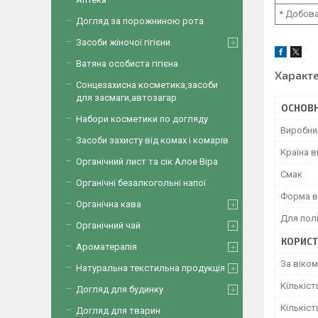
* Добова
Догляд за порожниною рота
Засоби жіночої гігієни
Ватяна особиста гігієна
Характ
Сонцезахисна косметика,засоби
для засмаги,автозагар
ОСНОВН
Набори косметики по догляду
Виробни
Засоби захисту від комах і комарів
Країна 
Органічний лист та сік Алое Віра
Смак
Органічні безалкогольні напої
Форма в
Органічна кава
Для пол
Органічний чай
КОРИСТ
Ароматерапія
За віком
Натуральна текстильна продукція
Кількіст
Догляд для будинку
Кількіст
Догляд для тварин