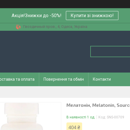
Акція!Знижки до -50%!
Купити зi знижкою!
Гвоздичный пров., 4, Одеса, Україна
оставка та оплата
Повернення та обмін
Контакти
Мелатонін, Melatonin, Source
В наявності 1 од.
Код:
SNS-00709
404 ₴