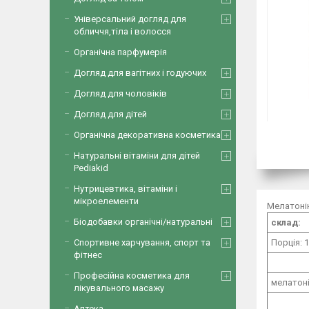
Універсальний догляд для
обличчя,тіла і волосся
Органічна парфумерія
Догляд для вагітних і годуючих
Догляд для чоловіків
Догляд для дітей
Органічна декоративна косметика
Натуральні вітаміни для дітей
Pediakid
Нутрицевтика, вітаміни і
мікроелементи
Мелатоні
Біодобавки органічні/натуральні
склад:
Порція:
1
Спортивне харчування, спорт та
фітнес
Професійна косметика для
мелатон
лікувального масажу
Аптека