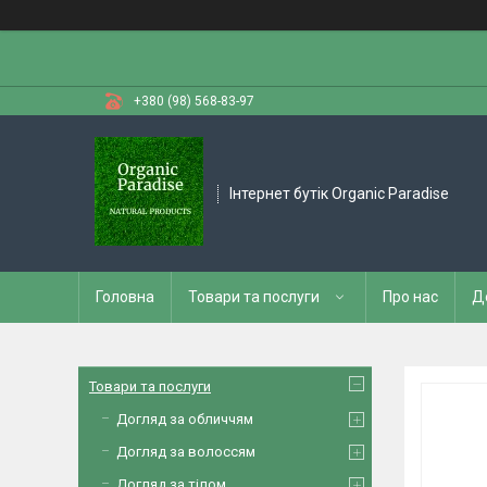
+380 (98) 568-83-97
Інтернет бутік Organic Paradise
Головна
Товари та послуги
Про нас
Д
Товари та послуги
Догляд за обличчям
Догляд за волоссям
Догляд за тілом