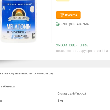
Купити
+380 (98) 568-83-97
повернення товару протягом 14 дн
н в народі називають гормоном сну
 таблетка
Склад однієї порції
ін
1 мг