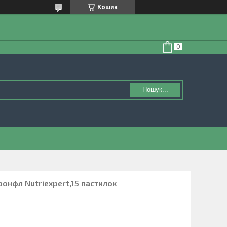
Кошик
Пошук...
ронфл Nutriexpert,15 пастилок