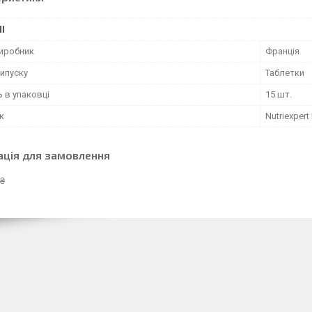
І
виробник
Франція
ипуску
Таблетки
ь в упаковці
15 шт.
к
Nutriexpert
ація для замовлення
 ₴