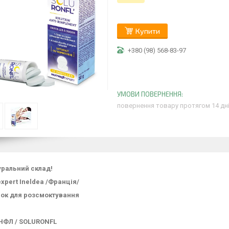
Купити
+380 (98) 568-83-97
повернення товару протягом 14 дн
уральний склад!
xpert Ineldea /Франція/
лок для розсмоктування
ФЛ / SOLURONFL