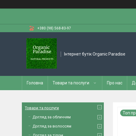
+380 (98) 568-83-97
Інтернет бутік Organic Paradise
Головна
Товари та послуги
Про нас
Д
Товари та послуги
Топ п
Догляд за обличчям
Догляд за волоссям
Догляд за тілом