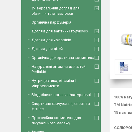
Універсальний догляд для
обличчя,тіла і волосся
Органічна парфумерія
Догляд для вагітних і годуючих
Догляд для чоловіків
Догляд для дітей
Органічна декоративна косметика
Натуральні вітаміни для дітей
Pediakid
Нутрицевтика, вітаміни і
мікроелементи
Біодобавки органічні/натуральні
100% нат
Спортивне харчування, спорт та
ТМ Nutrie
фітнес
15 пасти
Професійна косметика для
лікувального масажу
СОЛЮРОН
Аптека