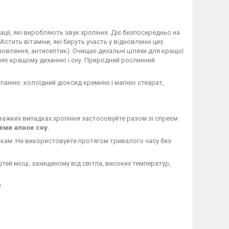
ції, які виробляють звук хропіння. Діє безпосередньо на
Містить вітаміни, які беруть участь у відновленні цих
е оновлення, антисептик). Очищає дихальні шляхи для кращої
Сприяє кращому диханню і сну. Природний рослинний
ипанню: колоїдний діоксид кремнію і магнію стеарат,
важких випадках хропіння застосовуйте разом зі спреєм
леми апное сну.
інкам. Не використовуйте протягом тривалого часу без
ітей місці, захищеному від світла, високих температур,
.