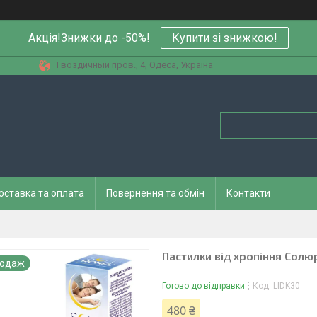
Акція!Знижки до -50%!
Купити зi знижкою!
Гвоздичный пров., 4, Одеса, Україна
оставка та оплата
Повернення та обмін
Контакти
Пастилки від хропіння Солю
родаж
Готово до відправки
Код:
LIDK30
480 ₴