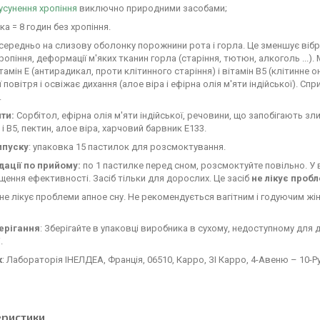
усунення хропіння
виключно природними засобами;
ка = 8 годин без хропіння.
середньо на слизову оболонку порожнини рота і горла. Це зменшує вібра
ропіння, деформації м'яких тканин горла (старіння, тютюн, алкоголь ...). 
ітамін Е (антирадикал, проти клітинного старіння) і вітамін B5 (клітинн
ї повітря і освіжає дихання (алое віра і ефірна олія м'яти індійської). 
.
ти:
Сорбітол, ефірна олія м'яти індійської, речовини, що запобігають зл
 і В5, пектин, алое віра, харчовий барвник E133.
ипуску
: упаковка 15 пастилок для розсмоктування.
ації по прийому:
по 1 пастилке перед сном, розсмоктуйте повільно. У 
щення ефективності. Засіб тільки для дорослих. Це засіб
не лікує проб
 не лікує проблеми апное сну. Не рекомендується вагітним і годуючим ж
ерігання
: Зберігайте в упаковці виробника в сухому, недоступному для д
.
к
: Лабораторія ІНЕЛДЕА, Франція, 06510, Карро, ЗІ Карро, 4-Авеню – 10-Ру
еристики