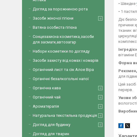
• Швидке
Догляд за порожниною рота
• 1 пастил
Засоби жіночої гігієни
Діє безпо
причини х
Ватяна особиста гігієна
тканин: в
циркуляці
Сонцезахисна косметика,засоби
комплекс
для засмаги,автозагар
Інгредієн
Набори косметики по догляду
вітаміни Е
Засоби захисту від комах і комарів
Форма в
Органічний лист та сік Алое Віра
Рекоменд
для підви
Органічні безалкогольні напої
Цей засіб
Органічна кава
перерв.
Органічний чай
Умови зб
вологості
Ароматерапія
Виробни
Натуральна текстильна продукція
Догляд для будинку
Догляд для тварин
Характ