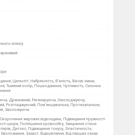
чного пілінгу
верхневий
кіри
щення, Целюліт, Набряклість, В'ялість, Вікові зміни,
я, Тьмяний колір, Пошкодження, Чутливість, Сезонна
янення
юча, Дренажний, Регенеруюча, Омолоджуючу,
ий, Розгладжуючий, Пом'якшувальна, Протизапальне,
ий, Зволожуюче
 Скорочення жирових відкладень, Підвищення пружності
ості шкіри, Поліпшення кровообігу, Зміцнення стінок
пілярів, Детокс, Підвищення тонусу, Эластичность,
Зволоження, Захист, Відновлення, Від перших ознак