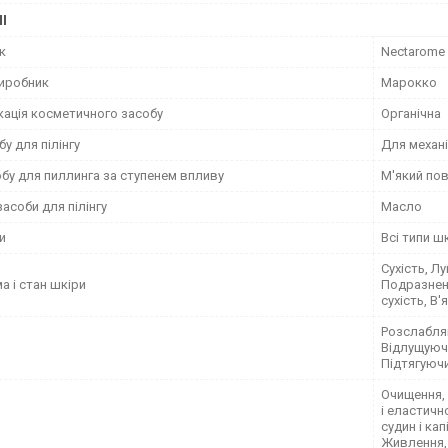
І
к
Nectarome
виробник
Марокко
кація косметичного засобу
Органічна
бу для пілінгу
Для механі
бу для пиллинга за ступенем впливу
М'який по
асоби для пілінгу
Масло
и
Всі типи ш
Сухість, Лу
 і стан шкіри
Подразненн
сухість, В'
Розслабля
Відлущуюч
Підтягуюч
Очищення,
і еластичн
судин і ка
Живлення, 