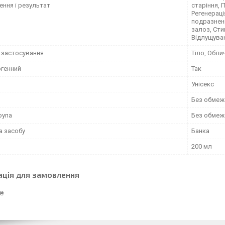
ення і результат
старіння, 
Регенерац
подразненн
залоз, Сти
Відлущуван
 застосування
Тіло, Обли
ргенний
Так
Унісекс
Без обмеж
рупа
Без обмеж
а засобу
Банка
200 мл
ація для замовлення
 ₴