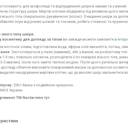
стосовують для ексфоліації та відлущування шкіри в хамамі та у ванній
ючи структуру шкіри. Мертві клітини епідермісу під впливом цього мил
 всього тіла спеціальною рукавичкою (кісою). Очищення шкіри за допо
збавляє пори від різних шлаків та токсинів, робить її ніжною та пружно
-якого типу шкіри.
у косметику для догляду за тілом
ви завжди можете замовити в
Інтерн
ія кісточок оливи, підготовлена ​​вода, ефірна олія евкаліпта, поташ, ли
ання:
Застосовується у лазні (хаммамі), або у ванній, на розігрітому ті
 1-3 см і, повільно катаючи, розподілити її по поверхні всього тіла, уни
 3-5 хвилин), після чого змити теплою водою. Після цього ретельно вит
г-догляду обличчя виконайте поверхневий масаж за допомогою косметоло
видаляє нашарування мертвих клітин, що дозволяє шкірі звільнитися від
ипуску:
200 г банка з подвійною кришкою.
МОЗ України.
ортимент ТМ Nectarome
тут.
еристики