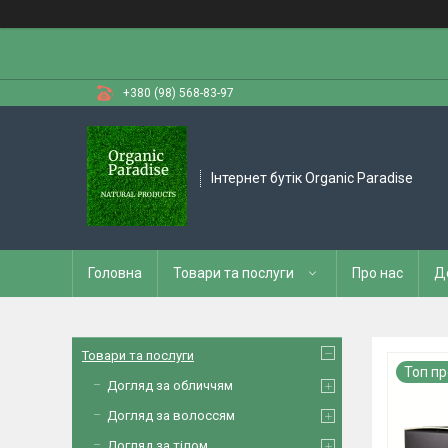
+380 (98) 568-83-97
Інтернет бутік Organic Paradise
Головна
Товари та послуги
Про нас
Д
Товари та послуги
Топ п
Догляд за обличчям
Догляд за волоссям
Догляд за тілом