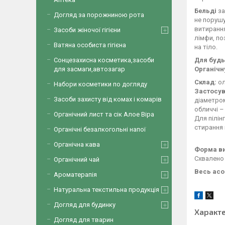
Бельді
за
Догляд за порожниною рота
не порушу
витирання
Засоби жіночої гігієни
лімфи, по
Ватяна особиста гігієна
на тіло.
Сонцезахисна косметика,засоби
Для будь
для засмаги,автозагар
Органічн
Склад:
ол
Набори косметики по догляду
Застосув
Засоби захисту від комах і комарів
діаметром
обличчі –
Органічний лист та сік Алое Віра
Для пілін
стирання 
Органічні безалкогольні напої
Органічна кава
Форма в
Схвалено 
Органічний чай
Весь ас
Ароматерапія
Натуральна текстильна продукція
Догляд для будинку
Характ
Догляд для тварин