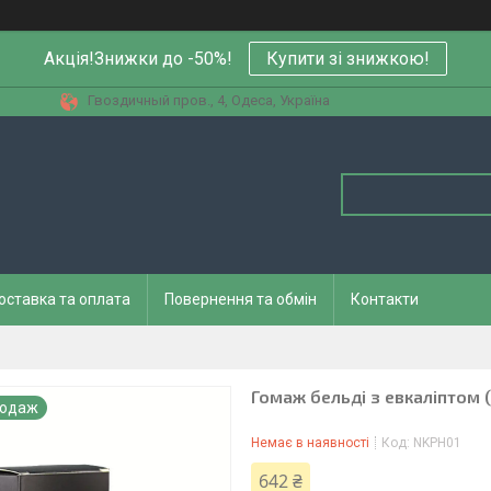
Акція!Знижки до -50%!
Купити зi знижкою!
Гвоздичный пров., 4, Одеса, Україна
оставка та оплата
Повернення та обмін
Контакти
Гомаж бельді з евкаліптом
родаж
Немає в наявності
Код:
NKPH01
642 ₴