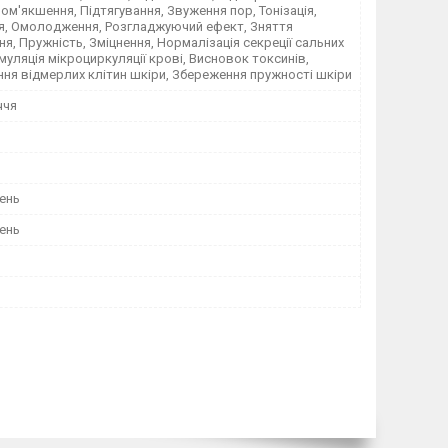
Пом'якшення, Підтягування, Звуження пор, Тонізація,
ія, Омолодження, Розгладжуючий ефект, Зняття
я, Пружність, Зміцнення, Нормалізація секреції сальних
муляція мікроциркуляції крові, Висновок токсинів,
ня відмерлих клітин шкіри, Збереження пружності шкіри
ччя
ень
ень