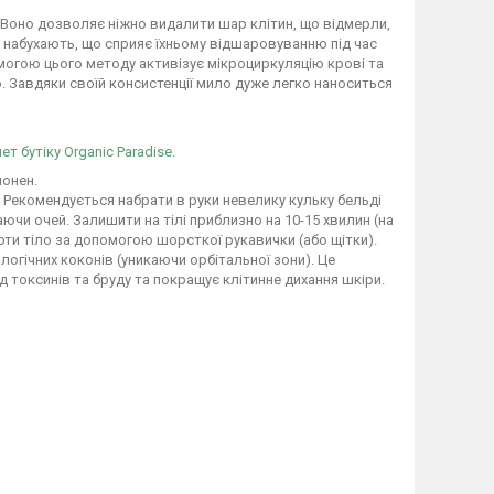
. Воно дозволяє ніжно видалити шар клітин, що відмерли,
а набухають, що сприяє їхньому відшаровуванню під час
могою цього методу активізує мікроциркуляцію крові та
ю. Завдяки своїй консистенції мило дуже легко наноситься
ет бутіку Organic Paradise.
монен.
лі. Рекомендується набрати в руки невелику кульку бельді
каючи очей. Залишити на тілі приблизно на 10-15 хвилин (на
ерти тіло за допомогою шорсткої рукавички (або щітки).
гічних коконів (уникаючи орбітальної зони). Це
 токсинів та бруду та покращує клітинне дихання шкіри.