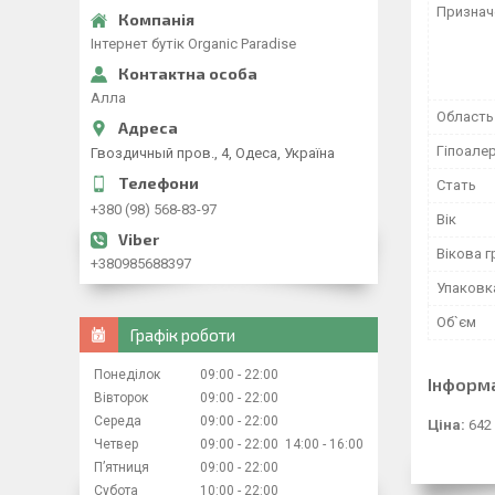
Признач
Iнтернет бутiк Organic Paradise
Алла
Область
Гіпоале
Гвоздичный пров., 4, Одеса, Україна
Стать
+380 (98) 568-83-97
Вік
Вікова г
+380985688397
Упаковк
Об`єм
Графік роботи
Понеділок
09:00
22:00
Інформ
Вівторок
09:00
22:00
Середа
09:00
22:00
Ціна:
642
Четвер
09:00
22:00
14:00
16:00
Пʼятниця
09:00
22:00
Субота
10:00
22:00