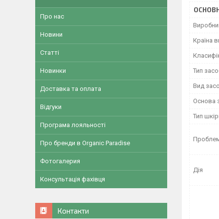
ОСНОВН
Про нас
Виробни
Новини
Країна 
Статті
Класифі
Новинки
Тип засо
Вид засо
Доставка та оплата
Основа з
Відгуки
Тип шкір
Програма лояльності
Проблема
Про бренди в Organic Paradise
Фотогалерия
Дія
Консультація фахівця
Контакти