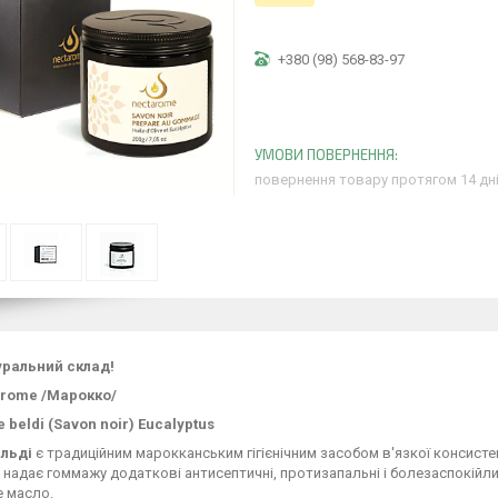
+380 (98) 568-83-97
повернення товару протягом 14 дн
уральний склад!
rome /Марокко/
beldi (Savon noir) Eucalyptus
льді
є традиційним марокканським гігієнічним засобом в'язкої консистен
 надає гоммажу додаткові антисептичні, протизапальні і болезаспокійли
 масло.