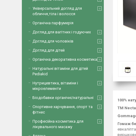
Універсальний догляд для
обличчя,тіла і волосся
Органічна парфумерія
Догляд для вагітних і годуючих
Догляд для чоловіків
Догляд для дітей
Органічна декоративна косметика
Натуральні вітаміни для дітей
Pediakid
Нутрицевтика, вітаміни і
мікроелементи
Біодобавки органічні/натуральні
100% нат
Спортивне харчування, спорт та
ТМ Necta
фітнес
Gommage 
Професійна косметика для
Гомаж бе
лікувального масажу
евкаліпта
вершкове
Аптека