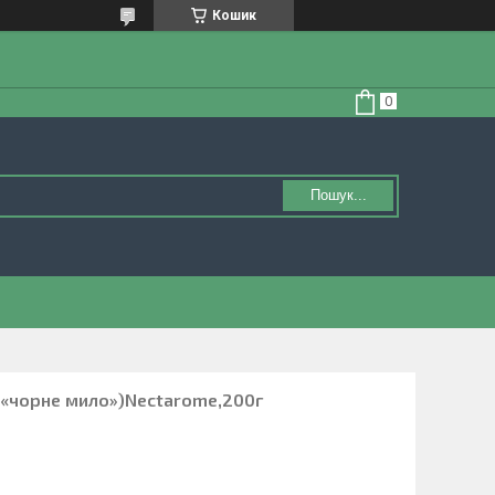
Кошик
Пошук...
 («чорне мило»)Nectarome,200г