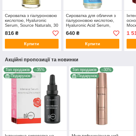
Сироватка з гіалуроновою
Сироватка для обличчя з
Інте
кислотою, Hyaluronic
гіалуроновою кислотою,
осно
Serum, Source Naturals, 30
Hyaluronic Acid Serum,
Моск
мл
Nature's Truth, без запаху,
Bioe
816
640
1 5
₴
₴
30 мл
мл
Купити
Купити
Акційні пропозиції та новинки
Топ продажів
–35%
Топ продажів
–30%
Подарунок
Подарунок
Інтенсивна сироватка на
Мультифункціональний