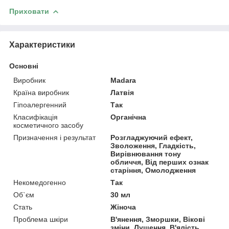
Приховати
Характеристики
Основні
Виробник
Madara
Країна виробник
Латвія
Гіпоалергенний
Так
Класифікація
Органічна
косметичного засобу
Призначення і результат
Розгладжуючий ефект,
Зволоження, Гладкість,
Вирівнювання тону
обличчя, Від перших ознак
старіння, Омолодження
Некомедогенно
Так
Об`єм
30 мл
Стать
Жіноча
Проблема шкіри
В'янення, Зморшки, Вікові
зміни, Лущення, В'ялість,