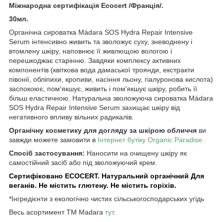
Міжнародна сертифікація Ecocert /Франція/.
30мл.
Органічна сироватка Mádara SOS Hydra Repair Intensive
Serum інтенсивно живить та зволожує суху, зневоднену і
втомлену шкіру, наповнює її живлющою вологою і
перешкоджає старінню. Завдяки комплексу активних
компонентів (квіткова вода дамаської троянди, екстракти
півонії, обліпихи, кропиви, насіння льону, гіалуронова кислота)
заспокоює, пом'якшує, живить і пом'якшує шкіру, робить її
більш еластичною. Натуральна зволожуюча сироватка Mádara
SOS Hydra Repair Intensive Serum захищає шкіру від
негативного впливу вільних радикалів.
Органічну косметику для догляду за шкірою обличчя
ви
завжди можете замовити в
Інтернет бутіку Organic Paradise.
Спосіб застосування:
Наносити на очищену шкіру як
самостійний засіб або під зволожуючий крем.
Сертифіковано ECOCERT. Натуральний органічний Для
веганів. Не містить глютену. Не містить горіхів.
*Інгредієнти з екологічно чистих сільськогосподарських угідь
Весь асортимент ТМ Madara
тут
.