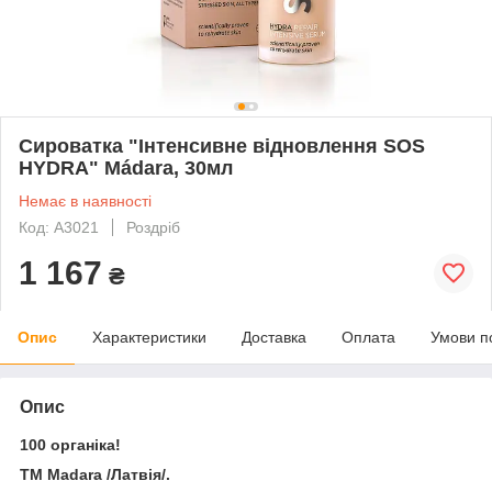
Сироватка "Інтенсивне відновлення SOS
HYDRA" Мádara, 30мл
Немає в наявності
Код: A3021
Роздріб
1 167
₴
Опис
Характеристики
Доставка
Оплата
Умови п
Опис
100 органіка!
ТМ Madara /Латвія/.