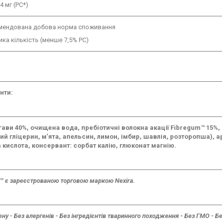
4 мг (РС*)
омендована добова норма споживання
лика кількість (менше 7,5% РС)
нти:
гави 40%, очищена вода, пребіотичні волокна акації Fibregum™ 15%,
й гліцерин, м’ята, апельсин, лимон, імбир, шавлія, розторопша), а
 кислота, консервант: сорбат калію, глюконат магнію.
™ є зареєстрованою торговою маркою Nexira.
ену - Без алергенів - Без інгредієнтів тваринного походження - Без ГМО - 