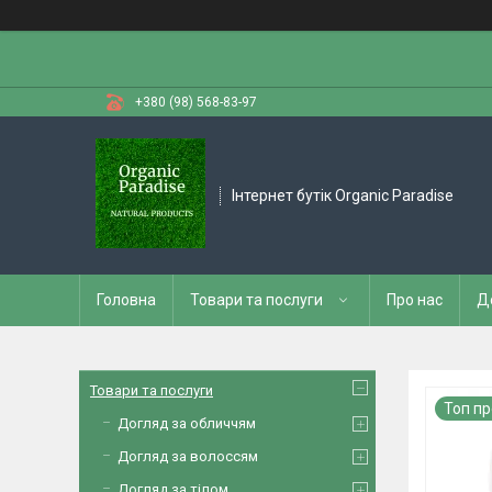
+380 (98) 568-83-97
Інтернет бутік Organic Paradise
Головна
Товари та послуги
Про нас
Д
Товари та послуги
Топ п
Догляд за обличчям
Догляд за волоссям
Догляд за тілом