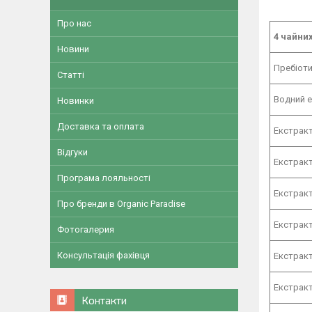
Про нас
4 чайних
Новини
Пребіотич
Статті
Водний е
Новинки
Доставка та оплата
Екстракт
Відгуки
Екстракт
Програма лояльності
Екстракт
Про бренди в Organic Paradise
Екстракт
Фотогалерия
Консультація фахівця
Екстракт 
Екстракт
Контакти