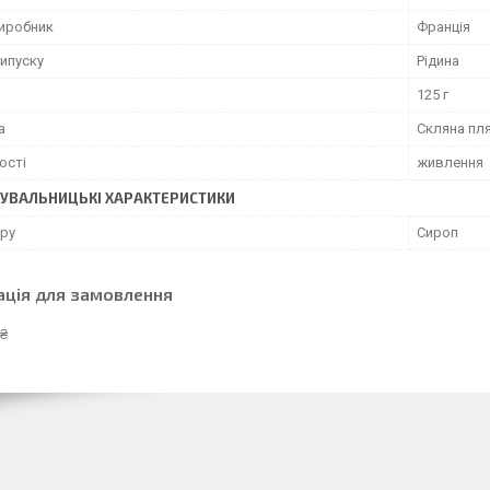
виробник
Франція
ипуску
Рідина
125 г
а
Скляна пл
ості
живлення
УВАЛЬНИЦЬКІ ХАРАКТЕРИСТИКИ
ару
Сироп
ація для замовлення
 ₴