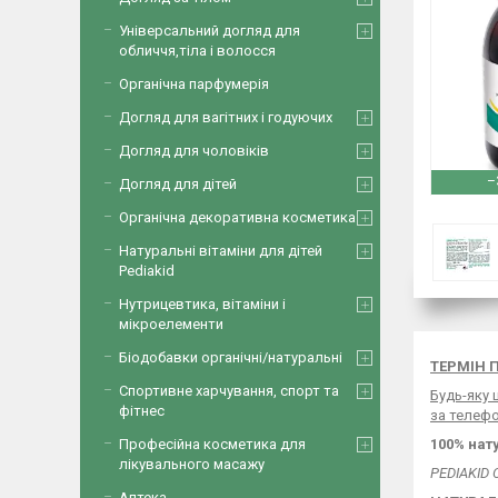
Універсальний догляд для
обличчя,тіла і волосся
Органічна парфумерія
Догляд для вагітних і годуючих
Догляд для чоловіків
–
Догляд для дітей
Органічна декоративна косметика
Натуральні вітаміни для дітей
Pediakid
Нутрицевтика, вітаміни і
мікроелементи
Біодобавки органічні/натуральні
ТЕРМІН П
Спортивне харчування, спорт та
Будь-яку
фітнес
за телефон
Професійна косметика для
100% нат
лікувального масажу
PEDIAKID
Аптека