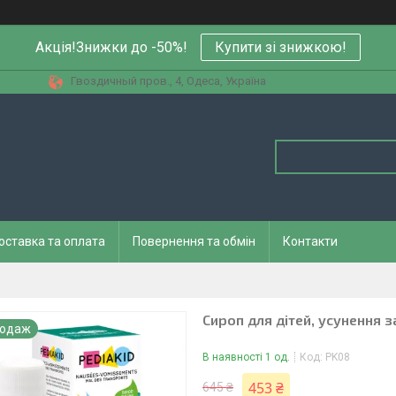
Акція!Знижки до -50%!
Купити зi знижкою!
Гвоздичный пров., 4, Одеса, Україна
оставка та оплата
Повернення та обмін
Контакти
Сироп для дітей, усунення з
родаж
В наявності 1 од.
Код:
PK08
453 ₴
645 ₴