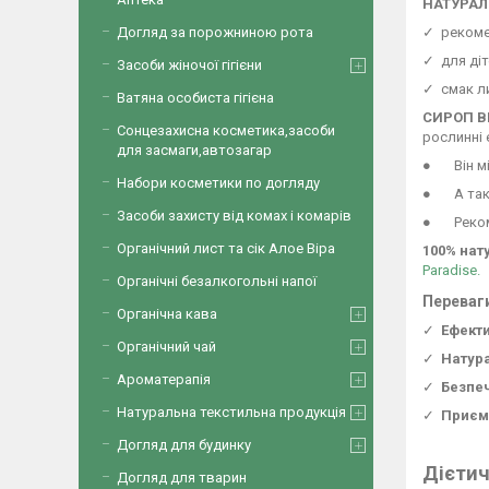
НАТУРА
Догляд за порожниною рота
✓ рекомен
✓ для діте
Засоби жіночої гігієни
✓ смак л
Ватяна особиста гігієна
СИРОП В
Сонцезахисна косметика,засоби
рослинні 
для засмаги,автозагар
● Він м
Набори косметики по догляду
● А та
Засоби захисту від комах і комарів
● Рекомен
Органічний лист та сік Алое Віра
100% нат
Paradise.
Органічні безалкогольні напої
Переваги
Органічна кава
✓
Ефект
Органічний чай
✓
Натур
Ароматерапія
✓
Безпе
Натуральна текстильна продукція
✓
Приєм
Догляд для будинку
Дієтич
Догляд для тварин