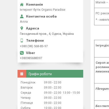
Магній – 
Iнтернет бутiк Organic Paradise
РС: рек
* - неве
Алла
Гвоздичный пров., 4, Одеса, Україна
Інгредіє
+380 (98) 568-83-97
+380985688397
Сироп а
рослинни
лимонна
Графік роботи
Понеділок
09:00
22:00
Вівторок
09:00
22:00
Fibregum
Середа
09:00
22:00
13:00
15:00
Четвер
09:00
22:00
Пʼятниця
09:00
22:00
Без глют
Субота
10:00
22:00