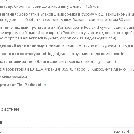
пуску:
Сироп готовий до вживання у флаконі 125 мл.
ерігання:
Зберігати в упаковці виробника в сухому місці, захищеному ві
сля відкриття зберігати в холодильнику. Бажано вжити протягом 30 днів п
ання з іншими препаратами
: Всі препарати Pediakid сумісні один з од
м курсом не більше 3 препаратів Pediakid та уникати одночасного прий
но-форт та ведмежуйки імунітет, сироп сон та ведмежуйки сон).
ований курс прийому:
Приймати симптоматично або курсом 10-15 днів
ення при застосуванні
: індивідуальна чутливість до компонентів.
дата споживання «Вжити до»
: дивіться на етикетці (упаковці).
к
: Лабораторія ІНЕЛДЕА, Франція, 06510, Карро, ЗІ Карро, 4-та Авеню – 10
рським засобом.
ортимент ТМ
Pediakid
тут.
еристики
І
к
Pediakid