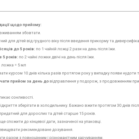
ації щодо прийому:
вживанням збовтати.
ий для дітей від грудного віку після введення прикорму та диверсифікації
місяців до 5 років:
по 1 чайній ложці 2 рази на день після їжи.
 5 років:
по 2 чайні ложки двічі на день після їжи.
 ложка = 5 мл
ти курсом 10 днів кілька разів протягом року у випадку появи нудоти 
чати прийом за день до
відправлення у подорож, з продовженням прий
ликає сонливості.
ідкриття зберігати в холодильнику. Бажано вжити протягом 30 днів післ
ридатний для дорослих та дітей старше 15 років.
е спожити до кінцевої дати, зазначеної на упаковці.
евищувати рекомендоване дозування.
и разом з повноцінним і різноманітним харчуванням.