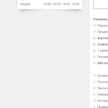
Неділя
10:00
22:00
13:00
16:00
Рекоменд
✓ Перед 
✓ Придатн
o
від 6 
o
старше
o 1 чайна
✓ Спожива
✓
Або по
✓ Не вик
✓ Після в
✓ Також п
✓ Найкращ
✓ Не пер
✓ Приймат