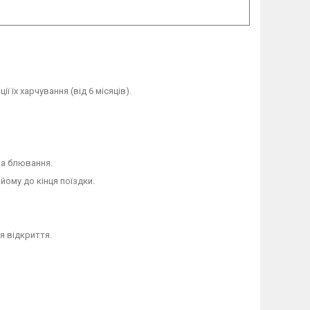
 їх харчування (від 6 місяців).
та блювання.
ому до кінця поїздки.
я відкриття.