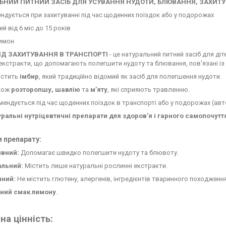
ЛЬНИЙ
ПИТНИЙ ЗАСІБ ДЛЯ УСУВАННЯ НУДОТИ, БЛЮВАННЯ, ЗАХИТУ
дується при захитуванні під час щоденних поїздок або у подорожах
й від 6 міс до 15 років
имон
ІД ЗАХИТУВАННЯ В ТРАНСПОРТІ
- це натуральний питний засіб для діте
екстракти, що допомагають полегшити нудоту та блювання, пов'язані із
істить
імбир
, який традиційно відомий як засіб для полегшення нудоти.
кож
розторопшу, шавлію
та
м’яту
, які сприяють травленню.
дується під час щоденних поїздок в транспорті або у подорожах (авто-
уральні нутріцевтичні препарати для здоров'я і гарного самопочутт
 препарату:
ивний:
Допомагає швидко полегшити нудоту та блювоту.
альний:
Містить лише натуральні рослинні екстракти.
чний:
Не містить глютену, алергенів, інгредієнтів тваринного походженн
ний смак лимону
.
на цінність: