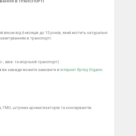
ВАННЯ В ТРАНСПОРТІ
й віком від 6 місяців до 15 років, який містить натуральні
 захитуванням в транспорті:
, авіа- та морській транспорт).
я
ви завжди можете замовити в
Інтернет бутіку Organic
я, ГМО, штучних ароматизаторів та консервантів.