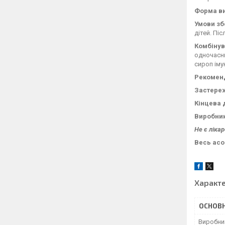
Форма ви
Умови зб
дітей. Пі
Комбінув
одночасни
сироп іму
Рекоменд
Застереж
Кінцева 
Виробни
Не є ліка
Весь ас
Характ
ОСНОВН
Виробни