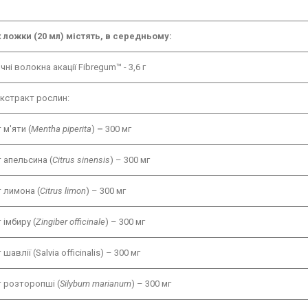
 ложки (20 мл) містять, в середньому:
ні волокна акації Fibregum™ - 3,6 г
кстракт рослин:
 м'яти (
Mentha piperita
)
–
300 мг
 апельсина (
Citrus sinensis
) – 300 мг
 лимона (
Citrus limon
) – 300 мг
 імбиру (
Zingiber officinale
) – 300 мг
шавлії (Salvia officinalis) – 300 мг
 розторопші (
Silybum marianum
) – 300 мг