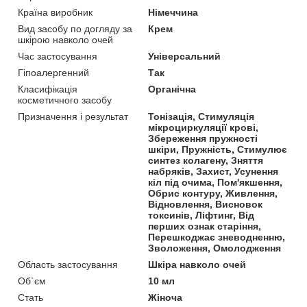
Країна виробник
Німеччина
Вид засобу по догляду за
Крем
шкірою навколо очей
Час застосування
Універсальний
Гіпоалергенний
Так
Класифікація
Органічна
косметичного засобу
Призначення і результат
Тонізація, Стимуляція
мікроциркуляції крові,
Збереження пружності
шкіри, Пружність, Стимулює
синтез колагену, Зняття
набряків, Захист, Усунення
кіл під очима, Пом'якшення,
Обрис контуру, Живлення,
Відновлення, Висновок
токсинів, Ліфтинг, Від
перших ознак старіння,
Перешкоджає зневодненню,
Зволоження, Омолодження
Область застосування
Шкіра навколо очей
Об`єм
10 мл
Стать
Жіноча