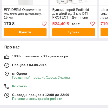
EFFIDERM Оксамитове
Вушний спрей Pediakid
Шамп
молочко для демакіяжу,
для дітей від 3 міс OTI-
вико
15 мл
PROTECT - Для гігієни
лава
вуха, 30 мл
Nect
170
524,40
710
₴
₴
552 ₴
Купити
Купити
Про нас
100% позитивних з 33 відгуків за рік
Працює з 03.08.2015
м. Одеса
Гвоздичный пров., 4, Одеса, Україна
Контакти
Сьогодні працює з 12:00 до 22:00
Показати весь графік роботи