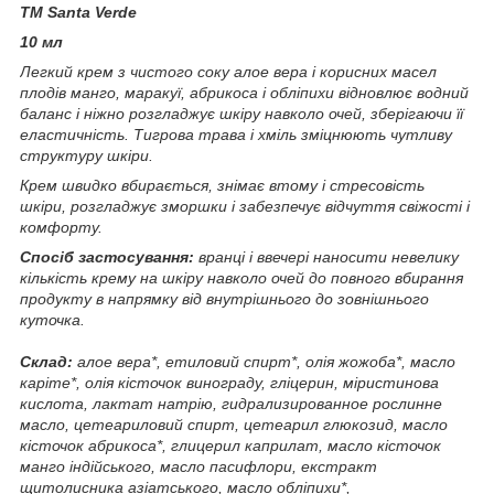
ТМ Santa Verde
10 мл
Легкий крем з чистого соку алое вера і корисних масел
плодів манго, маракуї, абрикоса і обліпихи відновлює водний
баланс і ніжно розгладжує шкіру навколо очей, зберігаючи її
еластичність. Тигрова трава і хміль зміцнюють чутливу
структуру шкіри.
Крем швидко вбирається, знімає втому і стресовість
шкіри, розгладжує зморшки і забезпечує відчуття свіжості і
комфорту.
Спосіб застосування:
вранці і ввечері наносити невелику
кількість крему на шкіру навколо очей до повного вбирання
продукту в напрямку від внутрішнього до зовнішнього
куточка.
Склад:
алое вера*, етиловий спирт*, олія жожоба*, масло
каріте*, олія кісточок винограду, гліцерин, міристинова
кислота, лактат натрію, гидрализированное рослинне
масло, цетеариловий спирт, цетеарил глюкозид, масло
кісточок абрикоса*, глицерил каприлат, масло кісточок
манго індійського, масло пасифлори, екстракт
щитолисника азіатського, масло обліпихи*,