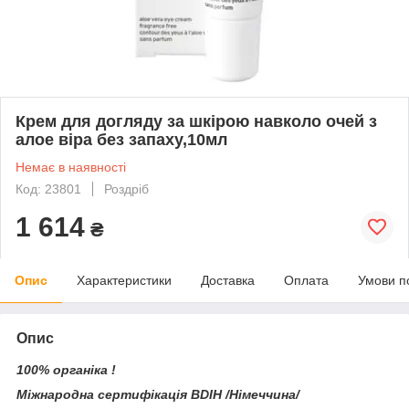
Крем для догляду за шкірою навколо очей з
алое віра без запаху,10мл
Немає в наявності
Код: 23801
Роздріб
1 614
₴
Опис
Характеристики
Доставка
Оплата
Умови п
Опис
100% органіка !
Міжнародна сертифікація BDIH /Німеччина/