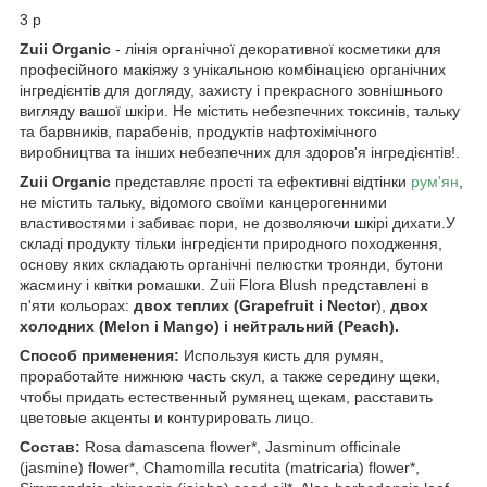
3 р
Zuii Organic
- лінія органічної декоративної косметики для
професійного макіяжу з унікальною комбінацією органічних
інгредієнтів для догляду, захисту і прекрасного зовнішнього
вигляду вашої шкіри. Не містить небезпечних токсинів, тальку
та барвників, парабенів, продуктів нафтохімічного
виробництва та інших небезпечних для здоров'я інгредієнтів!.
Zuii Organic
представляє прості та ефективні відтінки
рум'ян
,
не містить тальку, відомого своїми канцерогенними
властивостями і забиває пори, не дозволяючи шкірі дихати.У
складі продукту тільки інгредієнти природного походження,
основу яких складають органічні пелюстки троянди, бутони
жасмину і квітки ромашки. Zuii Flora Blush представлені в
п'яти кольорах:
двох теплих (Grapefruit і Nector
),
двох
холодних (Melon і Mango) і нейтральний (Peach).
Способ применения:
Используя кисть для румян,
проработайте нижнюю часть скул, а также середину щеки,
чтобы придать естественный румянец щекам, расставить
цветовые акценты и контурировать лицо.
Cостав:
Rosa damascena flower*, Jasminum officinale
(jasmine) flower*, Chamomilla recutita (matricaria) flower*,