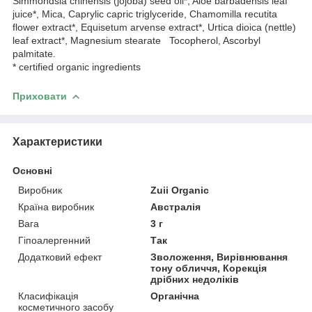
Simmondsia chinensis (jojoba) seed oil*, Aloe barbadensis leaf
juice*, Mica, Caprylic capric triglyceride, Chamomilla recutita
flower extract*, Equisetum arvense extract*, Urtica dioica (nettle)
leaf extract*, Magnesium stearate Tocopherol, Ascorbyl
palmitate.
* certified organic ingredients
Приховати
Характеристики
Основні
Виробник
Zuii Organic
Країна виробник
Австралія
Вага
3 г
Гіпоалергенний
Так
Додатковий ефект
Зволоження, Вирівнювання
тону обличчя, Корекція
дрібних недоліків
Класифікація
Органічна
косметичного засобу