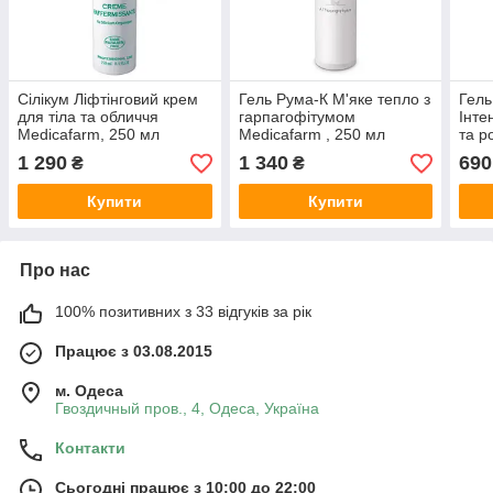
Сілікум Ліфтінговий крем
Гель Рума-К М'яке тепло з
Гель
для тіла та обличчя
гарпагофітумом
Інте
Medicafarm, 250 мл
Medicafarm , 250 мл
та р
мл
1 290
1 340
690
₴
₴
Купити
Купити
Про нас
100% позитивних з 33 відгуків за рік
Працює з 03.08.2015
м. Одеса
Гвоздичный пров., 4, Одеса, Україна
Контакти
Сьогодні працює з 10:00 до 22:00