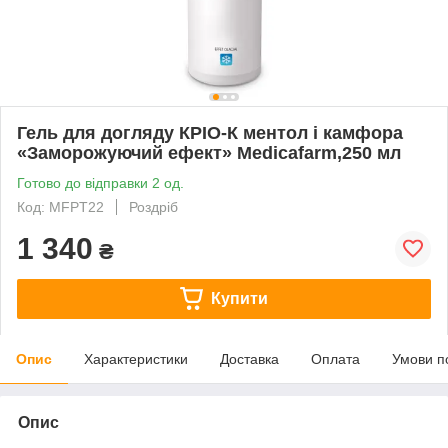
Гель для догляду КРІО-К ментол і камфора
«Заморожуючий ефект» Medicafarm,250 мл
Готово до відправки 2 од.
Код: MFPT22
Роздріб
1 340
₴
Купити
Опис
Характеристики
Доставка
Оплата
Умови п
Опис