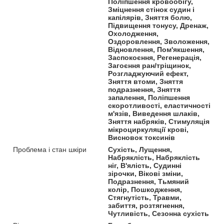
Поліпшення кровообігу,
Зміцнення стінок судин і
капілярів, Зняття болю,
Підвищення тонусу, Дренаж,
Охолодження,
Оздоровлення, Зволоження,
Відновлення, Пом'якшення,
Заспокоєння, Регенерація,
Загоєння ран/тріщинок,
Розгладжуючий ефект,
Зняття втоми, Зняття
подразнення, Зняття
запалення, Поліпшення
скоротливості, еластичності
м'язів, Виведення шлаків,
Зняття набряків, Стимуляція
мікроциркуляції крові,
Висновок токсинів
Проблема і стан шкіри
Сухість, Лущення,
Набряклість, Набряклість
ніг, В'ялість, Судинні
зірочки, Вікові зміни,
Подразнення, Тьмяний
колір, Пошкодження,
Стягнутість, Травми,
забиття, розтягнення,
Чутливість, Сезонна сухість