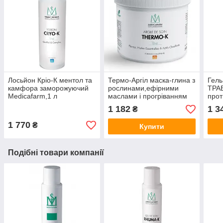
Лосьйон Кріо-К ментол та
Термо-Аргіл маска-глина з
Гель
камфора заморожуючий
рослинами,ефірними
ТРАВ
Medicafarm,1 л
маслами і прогріванням
прот
«Інтенсивний розігрів»
Medi
1 182
1 3
₴
Medicafarm,250 г
1 770
₴
Купити
Подібні товари компанії