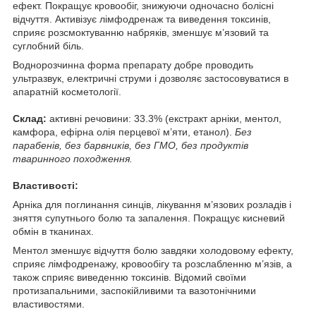
ефект. Покращує кровообіг, знижуючи одночасно болісні
відчуття. Активізує лімфодренаж та виведення токсинів,
сприяє розсмоктуванню набряків, зменшує м’язовий та
суглобний біль.
Воднорозчинна форма препарату добре проводить
ультразвук, електричні струми і дозволяє застосовуватися в
апаратній косметології.
Склад:
активні речовини: 33.3% (екстракт арніки, ментол,
камфора, ефірна олія перцевої м’яти, етанол).
Без
парабенів, без барвників, без ГМО, без продуктів
тваринного походження.
Властивості:
Арніка для поглинання синців, лікування м’язових розладів і
зняття супутнього болю та запалення. Покращує кисневий
обмін в тканинах.
Ментол зменшує відчуття болю завдяки холодовому ефекту,
сприяє лімфодренажу, кровообігу та розслабленню м’язів, а
також сприяє виведенню токсинів. Відомий своїми
протизапальними, заспокійливими та вазотонічними
властивостями.