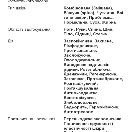
косметичного засобу
Тип шкіри
Комбінована (Змішана),
В'януча (зріла), Чутлива, Всі
типи шкіри, Проблемна,
Нормальна, Суха, Жирна
Область застосування
Ноги, Руки, Спина, Шия,
Тіло, Сідниці, Стегна
Дія
Заспокійлива, Захисне,
Лімфодренажне,
Протизапальне,
Зволожуюче,
Охолоджувальне,
Виведення надлишків
рідини, Розслабляюча,
Дренажний, Регенеруюча,
Загоююче, Протинабрякове,
Розгладжуючий,
Пом'якшувальна,
Антиоксидантне,
Венотонізуюче,
Знеболювальне,
Бадьорить, Гармонізуюче,
Антистресове
Призначення і результат
Перешкоджає зневодненню,
Підвищення пружності і
еластичності шкіри,