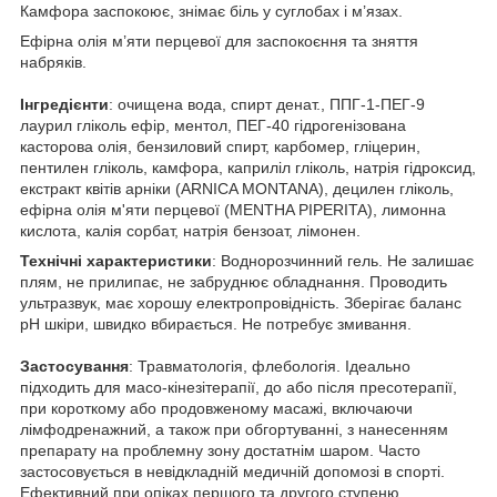
Камфора заспокоює, знімає біль у суглобах і м’язах.
Ефірна олія м’яти перцевої для заспокоєння та зняття
набряків.
Інгредієнти
: очищена вода, спирт денат., ППГ-1-ПЕГ-9
лаурил гліколь ефір, ментол, ПЕГ-40 гідрогенізована
касторова олія, бензиловий спирт, карбомер, гліцерин,
пентилен гліколь, камфора, каприліл гліколь, натрія гідроксид,
екстракт квітів арніки (ARNICA MONTANA), децилен гліколь,
ефірна олія м'яти перцевої (MENTHA PIPERITA), лимонна
кислота, калія сорбат, натрія бензоат, лімонен.
Технічні характеристики
: Воднорозчинний гель. Не залишає
плям, не прилипає, не забруднює обладнання. Проводить
ультразвук, має хорошу електропровідність. Зберігає баланс
рН шкіри, швидко вбирається. Не потребує змивання.
Застосування
: Травматологія, флебологія. Ідеально
підходить для масо-кінезітерапії, до або після пресотерапії,
при короткому або продовженому масажі, включаючи
лімфодренажний, а також при обгортуванні, з нанесенням
препарату на проблемну зону достатнім шаром. Часто
застосовується в невідкладній медичній допомозі в спорті.
Ефективний при опіках першого та другого ступеню.