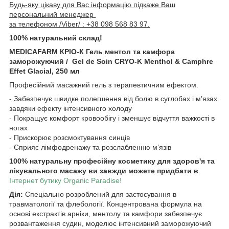
Будь-яку цікаву для Вас інформацію підкаже Ваш
персональний менеджер
за телефоном /Viber/ : +38 098 568 83 97.
100% натуральний склад!
MEDICAFARM КРІО-К Гель ментол та камфора
заморожуючий / Gel de Soin CRYO-K Menthol & Camphre
Effet Glacial, 250 мл
Професійний масажний гель з терапевтичним ефектом.
- Забезпечує швидке полегшення від болю в суглобах і м’язах
завдяки ефекту інтенсивного холоду
- Покращує комфорт кровообігу і зменшує відчуття важкості в
ногах
- Прискорює розсмоктування синців
- Сприяє лімфодренажу та розслабленню м’язів
100% натуральну професійну косметику для здоров'я та
лікувального масажу ви завжди можете придбати в
Інтернет бутику Organic Paradise!
Дія:
Спеціально розроблений для застосування в
травматології та флебології. Концентрована формула на
основі екстрактів арніки, ментолу та камфори забезпечує
розвантаження судин, моделює інтенсивний заморожуючий