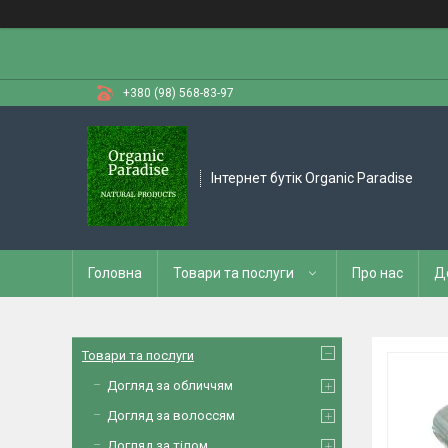
+380 (98) 568-83-97
Інтернет бутік Organic Paradise
Головна
Товари та послуги
Про нас
Д
Товари та послуги
Догляд за обличчям
Догляд за волоссям
Догляд за тілом