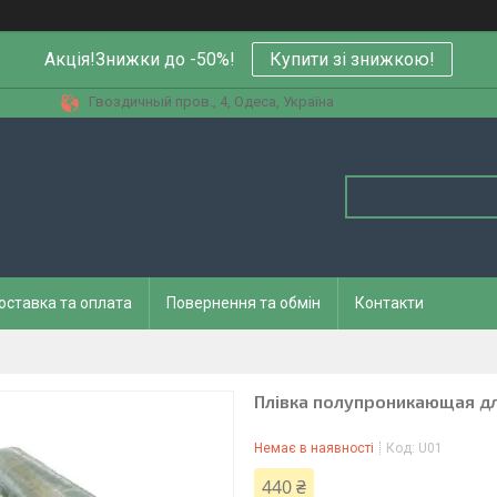
Акція!Знижки до -50%!
Купити зi знижкою!
Гвоздичный пров., 4, Одеса, Україна
оставка та оплата
Повернення та обмін
Контакти
Плівка полупроникающая дл
Немає в наявності
Код:
U01
440 ₴