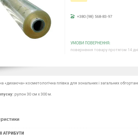
+380 (98) 568-83-97
повернення товару протягом 14 дн
а «дихаюча» косметологічна плівка для зональних і загальних обгортан
пуску:
рулон 30 см х 300 м.
еристики
І АТРИБУТИ