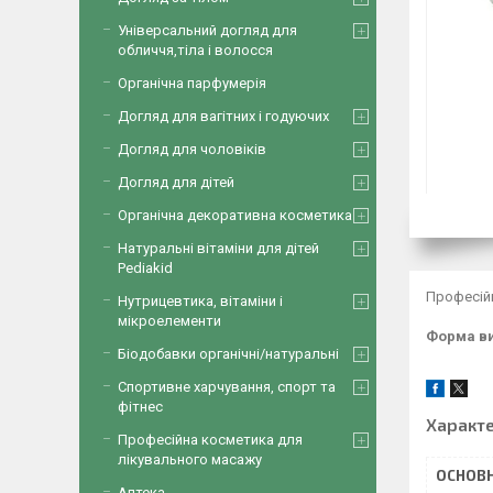
Універсальний догляд для
обличчя,тіла і волосся
Органічна парфумерія
Догляд для вагітних і годуючих
Догляд для чоловіків
Догляд для дітей
Органічна декоративна косметика
Натуральні вітаміни для дітей
Pediakid
Професійн
Нутрицевтика, вітаміни і
мікроелементи
Форма ви
Біодобавки органічні/натуральні
Спортивне харчування, спорт та
фітнес
Характ
Професійна косметика для
лікувального масажу
ОСНОВН
Аптека