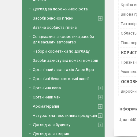
Країна 
Догляд за порожниною рота
Вікова г
Засоби жіночої гігієни
Тип шкір
Ватяна особиста гігієна
Область
Сонцезахисна косметика,засоби
для засмаги,автозагар
Гіпоале
Набори косметики по догляду
КОРИСТ
Засоби захисту від комах і комарів
Признач
Органічний лист та сік Алое Віра
Упаковк
Органічні безалкогольні напої
ОСНОВН
Органічна кава
Виробни
Органічний чай
Ароматерапія
Інформ
Натуральна текстильна продукція
Ціна:
440
Догляд для будинку
Догляд для тварин