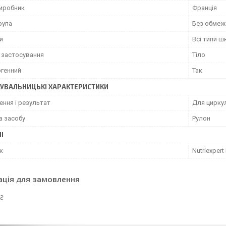
виробник
Франція
рупа
Без обмеж
и
Всі типи ш
 застосування
Тіло
ргенний
Так
УВАЛЬНИЦЬКІ ХАРАКТЕРИСТИКИ
ення і результат
Для цирку
а засобу
Рулон
І
к
Nutriexpert 
ація для замовлення
 ₴