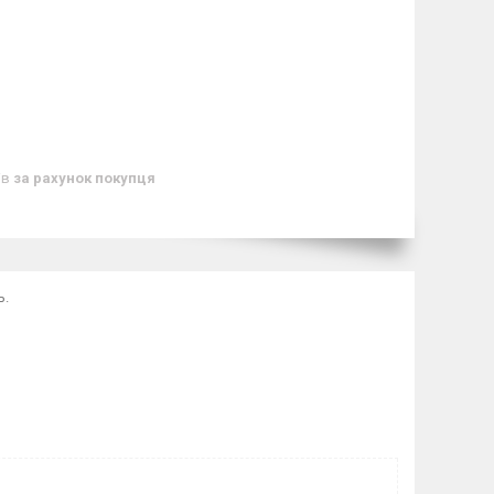
ів
за рахунок покупця
ь.