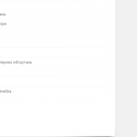
ень
кіри
лярних обгортань
Ineldia